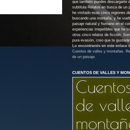
que también puedes descargarte 
subtitula Relatos en busca de un 
he visitado esas cinco regiones d
buscando una montaña, y he vuel
paisaje natural y humano en el co
experiencias irrepetibles que he t
otros cinco relatos de ficción. So
pura evasión, creo que te gustará
Lo encontrareis en este enlace
Cuentos de valles y montañas. Re
de un paisaje.
CUENTOS DE VALLES Y MO