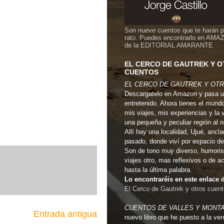
Son nueve cuentos que te harán 
rato. Puedes encontrarlo en AMA
de la EDITORIAL AMARANTE
EL CERCO DE GAUTREK Y 
CUENTOS
EL CERCO DE GAUTREK Y OT
Descargatelo en Amazon y pasa u
entretenido. Ahora tienes el mund
mis viajes, mis experiencias y la 
una pequeña y peculiar región al 
Allí hay una localidad, Ujué, ancla
pasado, donde viví por espacio de
Son de tono muy diverso, humoris
viajes otro, mas reflexivos o de a
hasta la última palabra.
Lo encontraréis en este enlac
El Cerco de Gautrek y otros cuen
CUENTOS DE VALLES Y MONT
Entrada antigua
nuevo libro que he puesto a la ven