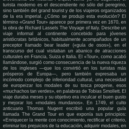
turista moderno es el descendiente no sólo del peregrino,
sino también del grand tourist y de los viajeros organizados
de la era imperial. ¿Cómo se produjo esta evolución? El
término «Grand Tour» aparece por primera vez en 1670, en
la obra de Richard Lassels The Voyage of Italy. Describe un
viaje informal al continente concebido para jóvenes
aristócratas británicos, habitualmente acompañados de un
preceptor llamado bear leader («guía de osos»), en el
transcurso del cual visitaban un abanico de atracciones
culturales en Francia, Suiza e Italia. El «Tour», como acabó
llamándose, surgió como consecuencia de la nueva riqueza
de los ingleses —que los convirtió en los turistas más
prósperos de Europa—, pero también expresaba un
incómodo complejo de inferioridad cultural, una necesidad
de europeizar los modales de su tosca progenie, esos
«muchachos tan verdes», en palabras de Tobias Smollett. El
viaje duraba meses y su objetivo era inculcar el buen gusto
y mejorar los «modales mundanos». En 1749, el culto
anticuario Thomas Nugent escribió una popular guía
llamada The Grand Tour en que exponía sus principios:
«Enriquecer la mente con conocimiento, rectificar el criterio,
eliminar los prejuicios de la educación, adquirir modales, en