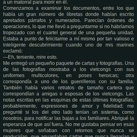
a un matorral para morir en él.
Comenzamos a examinar los documentos, entre los que
había un gran número de libretas donde habían escrito
apretados párrafos y numerados. Parecían órdenes de
operaciones, lo que me llevó a preguntarme si no habríamos
tropezado con el cuartel general de una pequeña unidad.
Estaba a punto de felicitarme a mí mismo por tan valioso e
inteligente descubrimiento cuando uno de mis marines
exclamó:
—Eh, teniente, mire esto.
Me entregó un pequeño paquete de cartas y fotografías. Una
de las fotografías mostraba a los vietcongs con sus
uniformes multicolores, en poses heroicas; otra
correspondía a uno de los guerrilleros con su familia.
También había varios retratos de tamaño cartera que
correspondían a amigas o esposas de los vietcongs. Las
notas escritas en las esquinas de estas últimas fotografías,
probablemente, expresiones de amor y fidelidad; me
pregunté si los del otro lado tenían un sistema, como
nosotros, para notificar las bajas a los familiares. Abrigué la
esperanza de que así fuera. No me gustaba pensar en esas
mujeres que soñaban con retornos que nunca se
producirían, que aguardaban cartas que nunca llegarían y