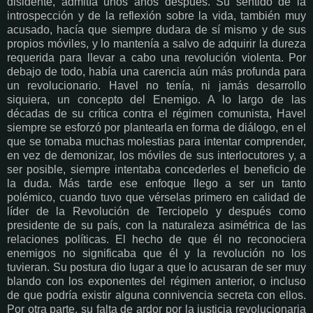
disidente, admitía unos años después. Su sentido de la
introspección y de la reflexión sobre la vida, también muy
acusado, hacía que siempre dudara de sí mismo y de sus
propios móviles, y lo mantenía a salvo de adquirir la dureza
requerida para llevar a cabo una revolución violenta. Por
debajo de todo, había una carencia aún más profunda para
un revolucionario. Havel no tenía, ni jamás desarrollo
siquiera, un concepto del Enemigo. A lo largo de las
décadas de su crítica contra el régimen comunista, Havel
siempre se esforzó por plantearla en forma de diálogo, en el
que se tomaba muchas molestias para intentar comprender,
en vez de demonizar, los móviles de sus interlocutores y, a
ser posible, siempre intentaba concederles el beneficio de
la duda. Más tarde ese enfoque llego a ser un tanto
polémico, cuando tuvo que vérselas primero en calidad de
líder de la Revolución de Terciopelo y después como
presidente de su país, con la naturaleza asimétrica de las
relaciones políticas. El hecho de que él no reconociera
enemigos no significaba que él y la revolución no los
tuvieran. Su postura dio lugar a que lo acusaran de ser muy
blando con los exponentes del régimen anterior, o incluso
de que podría existir alguna connivencia secreta con ellos.
Por otra parte, su falta de ardor por la justicia revolucionaria