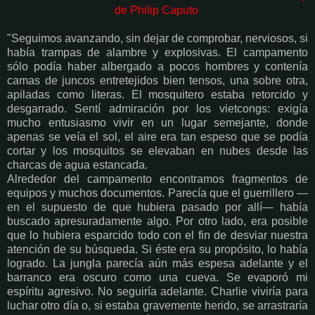
de Philip Caputo
"Seguimos avanzando, sin dejar de comprobar, nerviosos, si
había trampas de alambre y explosivas. El campamento
sólo podía haber albergado a pocos hombres y contenía
camas de juncos entretejidos bien tensos, una sobre otra,
apiladas como literas. El mosquitero estaba retorcido y
desgarrado. Sentí admiración por los vietcongs: exigía
mucho entusiasmo vivir en un lugar semejante, donde
apenas se veía el sol, el aire era tan espeso que se podía
cortar y los mosquitos se elevaban en nubes desde las
charcas de agua estancada.
Alrededor del campamento encontramos fragmentos de
equipos y muchos documentos. Parecía que el guerrillero —
en el supuesto de que hubiera pasado por allí— había
buscado apresuradamente algo. Por otro lado, era posible
que lo hubiera esparcido todo con el fin de desviar nuestra
atención de su búsqueda. Si éste era su propósito, lo había
logrado. La jungla parecía aún más espesa adelante y el
barranco era oscuro como una cueva. Se evaporó mi
espíritu agresivo. No seguiría adelante. Charlie viviría para
luchar otro día o, si estaba gravemente herido, se arrastraría