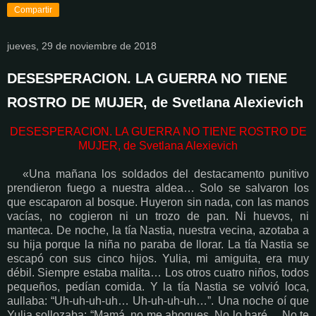
Compartir
jueves, 29 de noviembre de 2018
DESESPERACION. LA GUERRA NO TIENE
ROSTRO DE MUJER, de Svetlana Alexievich
DESESPERACION. LA GUERRA NO TIENE ROSTRO DE
MUJER, de Svetlana Alexievich
«Una mañana los soldados del destacamento punitivo
prendieron fuego a nuestra aldea… Solo se salvaron los
que escaparon al bosque. Huyeron sin nada, con las manos
vacías, no cogieron ni un trozo de pan. Ni huevos, ni
manteca. De noche, la tía Nastia, nuestra vecina, azotaba a
su hija porque la niña no paraba de llorar. La tía Nastia se
escapó con sus cinco hijos. Yulia, mi amiguita, era muy
débil. Siempre estaba malita… Los otros cuatro niños, todos
pequeños, pedían comida. Y la tía Nastia se volvió loca,
aullaba: “Uh-uh-uh-uh… Uh-uh-uh-uh…”. Una noche oí que
Yulia sollozaba: “Mamá, no me ahogues. No lo haré… No te