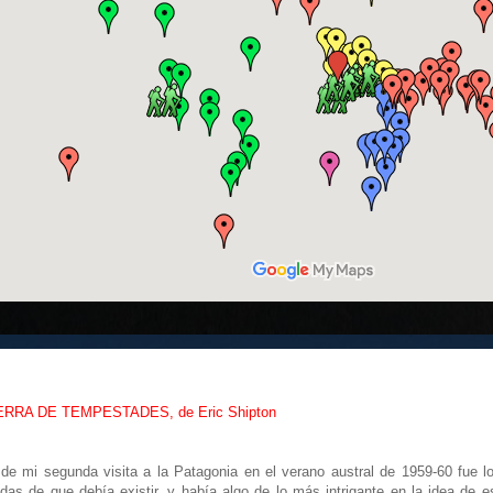
ERRA DE TEMPESTADES, de Eric Shipton
e mi segunda visita a la Patagonia en el verano austral de 1959-60 fue loc
as de que debía existir, y había algo de lo más intrigante en la idea de est