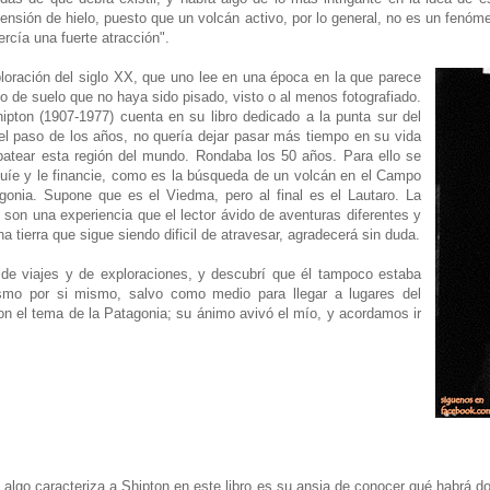
tensión de hielo, puesto que un volcán activo, por lo general, no es un fenóme
rcía una fuerte atracción".
oración del siglo XX, que uno lee en una época en la que parece
 de suelo que no haya sido pisado, visto o al menos fotografiado.
pton (1907-1977) cuenta en su libro dedicado a la punta sur del
l paso de los años, no quería dejar pasar más tiempo en su vida
patear esta región del mundo. Rondaba los 50 años. Para ello se
guíe y le financie, como es la búsqueda de un volcán en el Campo
gonia. Supone que es el Viedma, pero al final es el Lautaro. La
 son una experiencia que el lector ávido de aventuras diferentes y
a tierra que sigue siendo dificil de atravesar, agradecerá sin duda.
viajes y de exploraciones, y descubrí que él tampoco estaba
smo por si mismo, salvo como medio para llegar a lugares del
on el tema de la Patagonia; su ánimo avivó el mío, y acordamos ir
go caracteriza a Shipton en este libro es su ansia de conocer qué habrá do