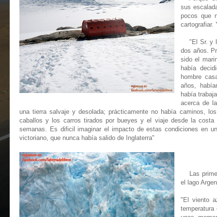
sus escalada
pocos que n
cartografiar
"El Sr. y l
dos años. P
sido el mari
había decid
hombre casa
años, había
había trabaj
acerca de la
una tierra salvaje y desolada; prácticamente no había caminos, lo
caballos y los carros tirados por bueyes y el viaje desde la costa
semanas. Es dificil imaginar el impacto de estas condiciones en u
victoriano, que nunca había salido de Inglaterra"
Las primeras
el lago Argen
"El viento 
temperatura 