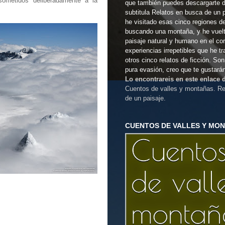
metidos deliberadamente a la
que también puedes descargarte 
subtitula Relatos en busca de un 
he visitado esas cinco regiones d
buscando una montaña, y he vuel
paisaje natural y humano en el co
experiencias irrepetibles que he t
otros cinco relatos de ficción. So
pura evasión, creo que te gustará
Lo encontrareis en este enlace
Cuentos de valles y montañas. Re
de un paisaje.
CUENTOS DE VALLES Y MO