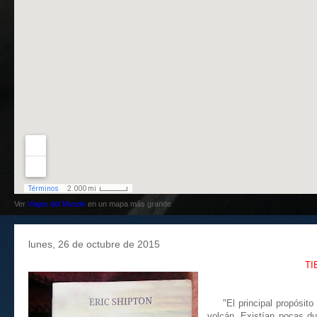
Ver
Viajes del Mundo
en un mapa más grande
lunes, 26 de octubre de 2015
TI
"El principal propósito d
volcán. Existían pocas dud