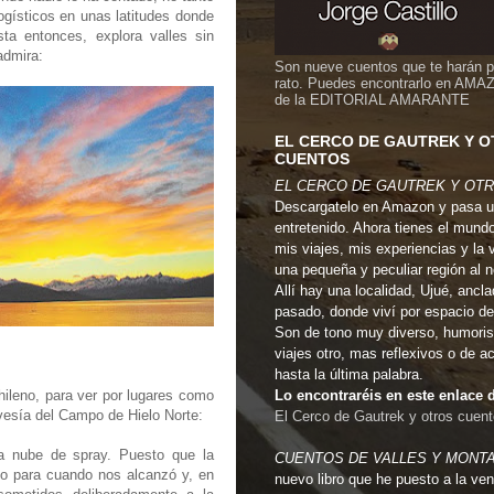
ogísticos en unas latitudes donde
ta entonces, explora valles sin
admira:
Son nueve cuentos que te harán 
rato. Puedes encontrarlo en AMA
de la EDITORIAL AMARANTE
EL CERCO DE GAUTREK Y 
CUENTOS
EL CERCO DE GAUTREK Y OT
Descargatelo en Amazon y pasa u
entretenido. Ahora tienes el mund
mis viajes, mis experiencias y la 
una pequeña y peculiar región al 
Allí hay una localidad, Ujué, ancla
pasado, donde viví por espacio de
Son de tono muy diverso, humoris
viajes otro, mas reflexivos o de a
hasta la última palabra.
hileno, para ver por lugares como
Lo encontraréis en este enlac
travesía del Campo de Hielo Norte:
El Cerco de Gautrek y otros cuen
sa nube de spray. Puesto que la
CUENTOS DE VALLES Y MONT
do para cuando nos alcanzó y, en
nuevo libro que he puesto a la ven