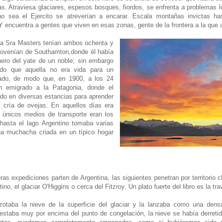
s. Atraviesa glaciares, espesos bosques, fiordos, se enfrenta a problemas l
o sea el Ejercito se atreverían a encarar. Escala montañas invictas has
. Y encuentra a gentes que viven en esas zonas, gente de la frontera a la que 
a Sra Masters tenían ambos ochenta y
rovenían de Southamton,donde él había
nero del yate de un noble; sin embargo
ido que aquella no era vida para un
do, de modo que, en 1900, a los 24
n emigrado a la Patagonia, donde el
ado en diversas estancias para aprender
 cría de ovejas. En aquellos días era
s únicos medios de transporte eran los
 hasta el lago Argentino tomaba varias
na muchacha criada en un típico hogar
 expediciones parten de Argentina, las siguientes penetran por territorio c
tino, el glaciar O'Higgins o cerca del Fitzroy. Un plato fuerte del libro es la 
azotaba la nieve de la superficie del glaciar y la lanzaba como una den
estaba muy por encima del punto de congelación, la nieve se había derreti