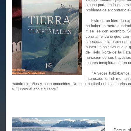
alguna parte en la gran ex
problema de encontrarlo eje
Este es un libro de expl
no haber un metro cuadrado
Y se lee con asombro. Shi
cono americano que, con e
sin sacarse la espina de 
busca un objetivo que le 
de Hielo Norte de la Pata
narración de sus travesías
lugares inexplorados, en un
"A veces hablábamos de 
interesado en el montañi
mundo extraños y poco conocidos. No resultó dificil entusiasmarlos c
allí juntos el año siguiente."
Porque si al