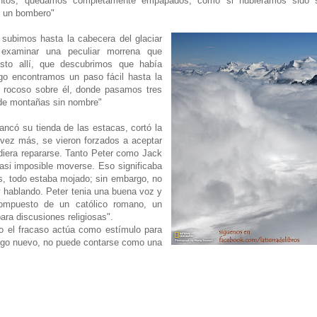
tos, quedamos completamente empapados, como si hubiéramos sido so
 un bombero"
bimos hasta la cabecera del glaciar
examinar una peculiar morrena que
sto allí, que descubrimos que había
go encontramos un paso fácil hasta la
 rocoso sobre él, donde pasamos tres
 de montañas sin nombre"
ncó su tienda de las estacas, cortó la
 vez más, se vieron forzados a aceptar
diera repararse. Tanto Peter como Jack
asi imposible moverse. Eso significaba
s, todo estaba mojado; sin embargo, no
y hablando. Peter tenia una buena voz y
compuesto de un católico romano, un
ara discusiones religiosas".
el fracaso actúa como estímulo para
lgo nuevo, no puede contarse como una
"