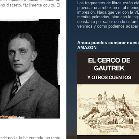
Los fragmentos de libros están el
no discreto, fácilmente oculto. El
provocar una reflexión o, al meno
impresión. Nada que ver con la 
mentira palmarias, sino con la inq
constante por saber donde estam
venimos y como podemos acabar
Ahora puedes comprar nuestr
AMAZON
nde nadie lo ha contado, no tanto