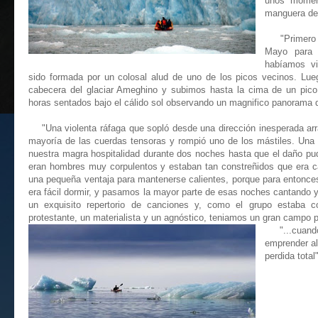
unos momen
manguera de
"Primero su
Mayo para 
habíamos vi
sido formada por un colosal alud de uno de los picos vecinos. Lue
cabecera del glaciar Ameghino y subimos hasta la cima de un pico
horas sentados bajo el cálido sol observando un magnifico panorama
"Una violenta ráfaga que sopló desde una dirección inesperada arra
mayoría de las cuerdas tensoras y rompió uno de los mástiles. Una
nuestra magra hospitalidad durante dos noches hasta que el daño pu
eran hombres muy corpulentos y estaban tan constreñidos que era c
una pequeña ventaja para mantenerse calientes, porque para entonce
era fácil dormir, y pasamos la mayor parte de esas noches cantando 
un exquisito repertorio de canciones y, como el grupo estaba 
protestante, un materialista y un agnóstico, teniamos un gran campo p
"...cuando 
emprender a
perdida total