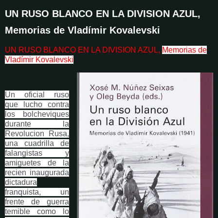
UN RUSO BLANCO EN LA DIVISION AZUL,
Memorias de Vladímir Kovalevski
UN RUSO BLANCO EN LA DIVISION AZUL,
Memorias de
Vladímir Kovalevski
Un oficial ruso
que lucho contra
los bolcheviques
durante la
Revolucion Rusa,
una cuadrilla de
falangistas y
amiguetes de la
recien inaugurada
dictadura
franquista, un
frente de guerra
temible como lo