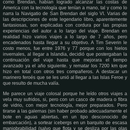
como Brendan, habían logrado alcanzar las costas de
America con la tecnología que tenían a mano, tal y como lo
narra la Navigatio de San Brendan del siglo VI. Varias de
las descripciones de este legendario libro, aparentemente
fantasiosas, son explicadas con cordura por las propias
experiencias del autor a lo largo del viaje. Brendan en
realidad hizo varios viajes a lo largo de 7 años, pero
encadenados hasta llegar a su objetivo. A Tim Severin le
costo menos, fue entre 1976 y 77 porque con los hielos
invernales, al llegar a Islandia, decidió que postergaban la
continuación del viaje hasta que mejorara el tiempo
avanzado ya el año siguiente. y rematar los 7200 km que
hizo en total con otros tres compañeros. A destacar un
marinero feroés que se les unió al llegar a las Islas Feroe y
que resulto de mucha valía.
Me parece un viaje colosal porque he leído otros viajes a
vela muy sufridos, si, pero con un casco de madera o fibra
de vidrio, con mejor tecnología, mejor preparados. Pero
tirarse a las galernas (sin haber probado adecuadamente el
bote en aguas abiertas, en un tipo desconocido de
embarcación), a sortear icebergs en un barquito de escasa
maniobrabilidad (salvo que flota y se desliza por las olas