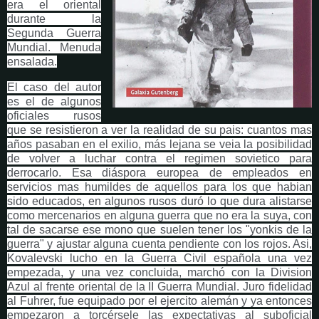
era el oriental
durante la
Segunda Guerra
Mundial. Menuda
ensalada.
El caso del autor
es el de algunos
oficiales rusos
que se resistieron a ver la realidad de su pais: cuantos mas
años pasaban en el exilio, más lejana se veia la posibilidad
de volver a luchar contra el regimen sovietico para
derrocarlo. Esa diáspora europea de empleados en
servicios mas humildes de aquellos para los que habian
sido educados, en algunos rusos duró lo que dura alistarse
como mercenarios en alguna guerra que no era la suya, con
tal de sacarse ese mono que suelen tener los "yonkis de la
guerra" y ajustar alguna cuenta pendiente con los rojos. Asi,
Kovalevski lucho en la Guerra Civil española una vez
empezada, y una vez concluida, marchó
con la Division
Azul al frente oriental de la II Guerra Mundial. Juro fidelidad
al Fuhrer, fue equipado por el ejercito alemán y ya entonces
empezaron a torcérsele las expectativas al suboficial