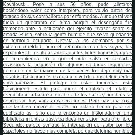
Kovalevski. Pese a sus 50 años, pudo alistarse
haciéndose valer como interprete, pero volvio antes del
regreso de sus compañeros por enfermedad. Aunque tal vez
fuera un quebranto del alma porque el desengaño fue
tremendo ante la actuación del ejercito invasor sobre su
amada Rusia, sobre la gente humilde que se va quedando
en territorio ocupado. Detesta a los alemanes por su
extrema crueldad, pero el permanece con los suyos, los
españoles. El relato alcanza aqui los tintes tragicos y duros
de la contienda, en la que el autor salva en contadas
ocasiones la actuación de algunos soldados españoles,
pero que en la mayoria de las veces los deja muy mal
parados: básicamente los deja al nivel de unos delincuentes
sinvergüenzas. El prologo de estas memorias esta
básicamente escrito para poner el contexto el relato y
reequilibrar la balanza: muchos de los datos y nombres se
equivocan, hay varias exageraciones. Pero hay una cosa
que tambien dicen: el relato no estaba hecho para ser
publicado asi, sino que lo encontro un historiador en una
biblioteca mientras buscaba documentacion para otro libro.
Segundo, parece ser que la integracion del autor con los
españoles no fuese muy completa porque deforma nombres