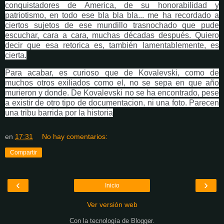
conquistadores de America, de su honorabilidad y
patriotismo, en todo ese bla bla bla... me ha recordado a
ciertos sujetos de ese mundillo trasnochado que pude
escuchar, cara a cara, muchas décadas después. Quiero
decir que esa retorica es, también lamentablemente, es
cierta.
Para acabar, es curioso que de Kovalevski, como de
muchos otros exiliados como el, no se sepa en que año
murieron y donde. De Kovalevski no se ha encontrado, pese
a existir de otro tipo de documentacion, ni una foto. Parecen
una tribu barrida por la historia
en
17:31
No hay comentarios:
Compartir
‹
›
Inicio
Ver versión web
Con la tecnología de
Blogger
.