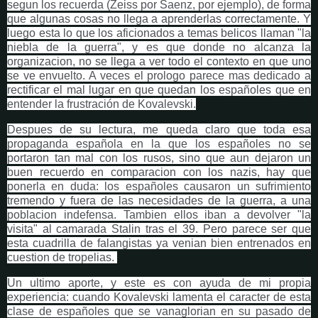
segun los recuerda (Zeiss por Saenz, por ejemplo), de forma
que algunas cosas no llega a aprenderlas correctamente. Y
luego esta lo que los aficionados a temas belicos llaman "la
niebla de la guerra", y es que donde no alcanza la
organizacion, no se llega a ver todo el contexto en que uno
se ve envuelto. A veces el prologo parece mas dedicado a
rectificar el mal lugar en que quedan los españoles que en
entender la frustración de Kovalevski.
Despues de su lectura, me queda claro que toda esa
propaganda española en la que los españoles no se
portaron tan mal con los rusos, sino que aun dejaron un
buen recuerdo en comparacion con los nazis, hay que
ponerla en duda: los españoles causaron un sufrimiento
tremendo y fuera de las necesidades de la guerra, a una
poblacion indefensa. Tambien ellos iban a devolver "la
visita" al camarada Stalin tras el 39. Pero parece ser que
esta cuadrilla de falangistas ya venian bien entrenados en
cuestion de tropelias.
Un ultimo aporte, y este es con ayuda de mi propia
experiencia: cuando Kovalevski lamenta el caracter de esta
clase de españoles que se vanaglorian en su pasado de