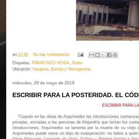
en
17:43
No hay comentarios:
Etiquetas:
FRANCISCO VEIGA
,
Slobo
Ubicación:
Sarajevo, Bosnia y Herzegovina
miércoles, 29 de mayo de 2019
ESCRIBIR PARA LA POSTERIDAD. EL CÓDI
ESCRIBIR PARA LA
"Cuando en las obras de Arquímedes las introducciones comienzan co
privadas, enviadas a las personas de Alejandría que tenían los conta
introducciones, Arquímedes se lamenta por la muerte de su viejo
Arquímedes puede verse un dejo de exasperación: no había a quién esc
Omar Khayyam, Leonardo da Vinci, Galileo y Newton leerían a Arqu