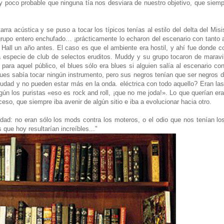
poco probable que ninguna tía nos desviara de nuestro objetivo, que siemp
 acústica y se puso a tocar los típicos tenías al estilo del delta del Misis
 grupo entero enchufado… ¡prácticamente lo echaron del escenario con tanto a
 Hall un año antes. El caso es que el ambiente era hostil, y ahí fue donde c
 especie de club de selectos eruditos. Muddy y su grupo tocaron de maravil
para aquel público, el blues sólo era blues si alguien salía al escenario co
lues sabía tocar ningún instrumento, pero sus negros tenían que ser negros d
iudad y no pueden estar más en la onda. eléctrica con todo aquello? Eran l
 los puristas «eso es rock and roll, ¡que no me joda!». Lo que querían era 
eso, que siempre iba avenir de algún sitio e iba a evolucionar hacia otro.
: no eran sólo los mods contra los moteros, o el odio que nos tenían los t
ue hoy resultarían increíbles..."