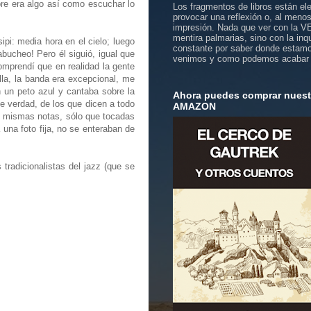
re era algo así como escuchar lo
Los fragmentos de libros están el
provocar una reflexión o, al meno
impresión. Nada que ver con la 
mentira palmarias, sino con la inq
ipi: media hora en el cielo; luego
constante por saber donde estam
bucheo! Pero él siguió, igual que
venimos y como podemos acabar
omprendí que en realidad la gente
la, la banda era excepcional, me
n un peto azul y cantaba sobre la
Ahora puedes comprar nuestr
e verdad, de los que dicen a todo
AMAZON
as mismas notas, sólo que tocadas
una foto fija, no se enteraban de
radicionalistas del jazz (que se