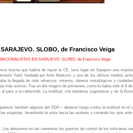
SARAJEVO. SLOBO, de Francisco Veiga
NACIONALISTAS EN SARAJEVO. SLOBO, de Francisco Veiga
ncia bosnia que habría de hacer la CE, tuvo lugar en Sarajevo una import
levisión Yutel, fundada por Ante Markovic y uno de los últimos medios acti
aba la llegada de más refuerzos: mineros, obreros metalúrgicos y ciudadan
istas más activos. Fue un día mágico de primavera, como lo había sido el 9 d
al país a la catástrofe. La multitud, con banderas yugoslavas y de la Bosnia
parecer, también algunos del SDA— abrieron fuego contra la multitud en el 
n las esquinas, levantando la vista hacia las azoteas o cerrando los ojos ante
Los detuvieron en las carreteras los puestos de control de los milicianos s