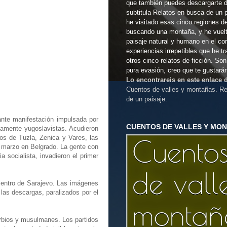
que también puedes descargarte 
subtitula Relatos en busca de un 
he visitado esas cinco regiones d
buscando una montaña, y he vuel
paisaje natural y humano en el co
experiencias irrepetibles que he t
otros cinco relatos de ficción. So
pura evasión, creo que te gustará
Lo encontrareis en este enlace
Cuentos de valles y montañas. Re
de un paisaje.
ante manifestación impulsada por
CUENTOS DE VALLES Y MO
vamente yugoslavistas. Acudieron
os de Tuzla, Zenica y Vares, las
e marzo en Belgrado. La gente con
 socialista, invadieron el primer
centro de Sarajevo. Las imágenes
 las descargas, paralizados por el
erbios y musulmanes. Los partidos