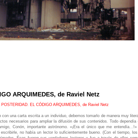
GO ARQUIMEDES, de Raviel Netz
 POSTERIDAD. EL CÓDIGO ARQUIMEDES, de Raviel Netz
n una carta escrita a un individuo, debemos tomarlo de manera muy literal
ctos necesarios para ampliar la difusión de sus contenidos. Todo dependía 
 amigo, Conón, importante astrónomo. «¡Era el único que me entendía…!»
ribirle, no había un lector lo suficientemente bueno. (Con el tiempo, los 
ímedes. Ésos fueron sus verdaderos lectores y fue a través de ellos co