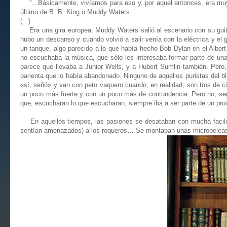
"...Básicamente, vivíamos para eso y, por aquel entonces, era muy 
último de B. B. King o Muddy Waters.
(...)
Era una gira europea. Muddy Waters salió al escenario con su guitarra
hubo un descanso y cuando volvió a salir venía con la eléctrica y el
un tanque, algo parecido a lo que había hecho Bob Dylan en el Albert
no escuchaba la música, que sólo les interesaba formar parte de una
parece que llevaba a Junior Wells, y a Hubert Sumlin también. Pero, 
parienta que lo había abandonado. Ninguno de aquellos puristas del b
«sí, señó» y van con peto vaquero cuando, en realidad, son tíos de c
un poco más fuerte y con un poco más de contundencia. Pero no, según
que, escucharan lo que escucharan, siempre iba a ser parte de un proc
En aquellos tiempos, las pasiones se desataban con mucha facilidad
sentían amenazados) a los roqueros… Se montaban unas micropeleas q