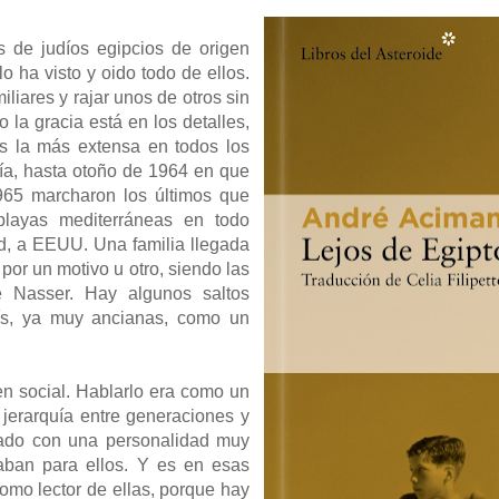
s de judíos egipcios de origen
 ha visto y oido todo de ellos.
iliares y rajar unos de otros sin
la gracia está en los detalles,
 es la más extensa en todos los
ría, hasta otoño de 1964 en que
1965 marcharon los últimos que
layas mediterráneas en todo
d, a EEUU. Una familia llegada
por un motivo u otro, siendo las
e Nasser. Hay algunos saltos
rís, ya muy ancianas, como un
gen social. Hablarlo era como un
a jerarquía entre generaciones y
dado con una personalidad muy
jaban para ellos. Y es en esas
omo lector de ellas, porque hay