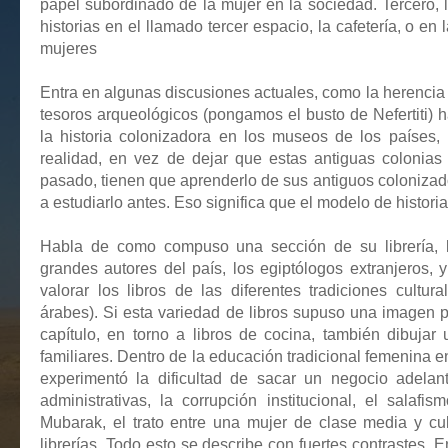
papel subordinado de la mujer en la sociedad. Tercero, l
historias en el llamado tercer espacio, la cafetería, o en 
mujeres
Entra en algunas discusiones actuales, como la herencia 
tesoros arqueológicos (pongamos el busto de Nefertiti)
la historia colonizadora en los museos de los países,
realidad, en vez de dejar que estas antiguas colonia
pasado, tienen que aprenderlo de sus antiguos colonizad
a estudiarlo antes. Eso significa que el modelo de historia
Habla de como compuso una sección de su librería,
grandes autores del país, los egiptólogos extranjeros, 
valorar los libros de las diferentes tradiciones cultura
árabes). Si esta variedad de libros supuso una imagen 
capítulo, en torno a libros de cocina, también dibujar
familiares. Dentro de la educación tradicional femenina en
experimentó la dificultad de sacar un negocio adelan
administrativas, la corrupción institucional, el salaf
Mubarak, el trato entre una mujer de clase media y c
librerías. Todo esto se describe con fuertes contrastes. En