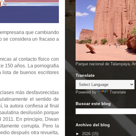
do empresaria que cambiando
o se considera un fracaso a
micas al contacto físico con
Parque nacional de Talampaya, Ar
e 150 años. La pornografia
 lista de buenos escritores
Translate
s clases más desfavorecidas
Powered by
Translate
aulatinamente el sentido de
Buscar este blog
la autora confiesa al final
paulatina desilusión porque
l 2011. En principio, Diwan
Archivo del blog
ltamente corrupta. Pero la
edio después otra revuelta,
►
2026
(15)