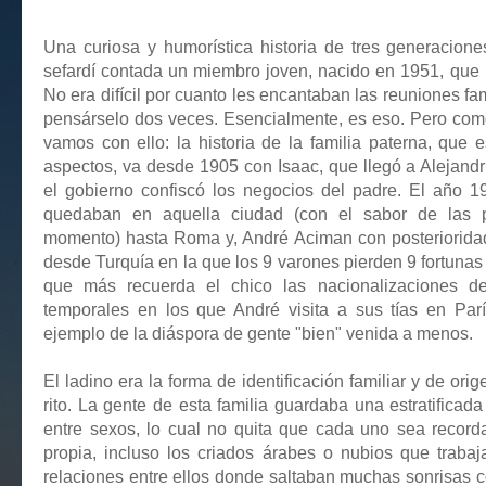
Una curiosa y humorística historia de tres generacione
sefardí contada un miembro joven, nacido en 1951, que lo
No era difícil por cuanto les encantaban las reuniones fam
pensárselo dos veces. Esencialmente, es eso. Pero como 
vamos con ello: la historia de la familia paterna, que
aspectos, va desde 1905 con Isaac, que llegó a Alejand
el gobierno confiscó los negocios del padre. El año 
quedaban en aquella ciudad (con el sabor de las p
momento) hasta Roma y, André Aciman con posteriorida
desde Turquía en la que los 9 varones pierden 9 fortunas 
que más recuerda el chico las nacionalizaciones d
temporales en los que André visita a sus tías en Pa
ejemplo de la diáspora de gente "bien" venida a menos.
El ladino era la forma de identificación familiar y de ori
rito. La gente de esta familia guardaba una estratificad
entre sexos, lo cual no quita que cada uno sea recor
propia, incluso los criados árabes o nubios que traba
relaciones entre ellos donde saltaban muchas sonrisas c