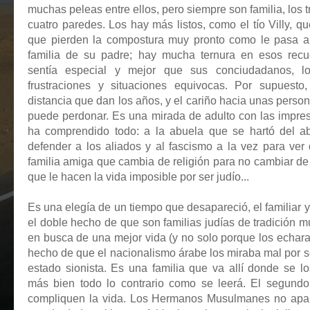
muchas peleas entre ellos, pero siempre son familia, los
cuatro paredes. Los hay más listos, como el tío Villy, q
que pierden la compostura muy pronto como le pasa a 
familia de su padre; hay mucha ternura en esos rec
sentía especial y mejor que sus conciudadanos, 
frustraciones y situaciones equivocas. Por supuesto
distancia que dan los años, y el cariño hacia unas person
puede perdonar. Es una mirada de adulto con las impres
ha comprendido todo: a la abuela que se hartó del ab
defender a los aliados y al fascismo a la vez para ver
familia amiga que cambia de religión para no cambiar de 
que le hacen la vida imposible por ser judío...
Es una elegía de un tiempo que desapareció, el familiar y
el doble hecho de que son familias judías de tradición 
en busca de una mejor vida (y no solo porque los echaran
hecho de que el nacionalismo árabe los miraba mal por s
estado sionista. Es una familia que va allí donde se lo
más bien todo lo contrario como se leerá. El segund
compliquen la vida. Los Hermanos Musulmanes no aparec