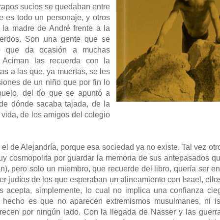
 trapos sucios se quedaban entre
ue es todo un personaje, y otros
la madre de André frente a la
uerdos. Son una gente que se
lo que da ocasión a muchas
, Aciman las recuerda con la
as a las que, ya muertas, se les
iones de un niño que por fin lo
uelo, del tío que se apuntó a
 de dónde sacaba tajada, de la
vida, de los amigos del colegio
 el de Alejandría, porque esa sociedad ya no existe. Tal vez otr
muy cosmopolita por guardar la memoria de sus antepasados qu
), pero solo un miembro, que recuerde del libro, quería ser ent
er judíos de los que esperaban un alineamiento con Israel, ell
s acepta, simplemente, lo cual no implica una confianza cieg
o hecho es que no aparecen extremismos musulmanes, ni isl
en por ningún lado. Con la llegada de Nasser y las guerras