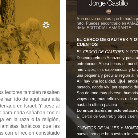
Son nueve cuentos que te harán 
rato. Puedes encontrarlo en AMA
de la EDITORIAL AMARANTE
EL CERCO DE GAUTREK Y 
CUENTOS
EL CERCO DE GAUTREK Y OT
Descargatelo en Amazon y pasa u
entretenido. Ahora tienes el mund
mis viajes, mis experiencias y la 
una pequeña y peculiar región al 
Allí hay una localidad, Ujué, ancla
pasado, donde viví por espacio de
os lectores también resalten
Son de tono muy diverso, humoris
e han ido de aquí para allá
viajes otro, mas reflexivos o de a
hasta la última palabra.
errado en Israel. Y pese al
Lo encontraréis en este enlac
os para nada soñaban con el
El Cerco de Gautrek y otros cuen
a en la raza o la religión,
amistas fanáticos que les
CUENTOS DE VALLES Y MONT
 con el recién constituido
nuevo libro que he puesto a la ven