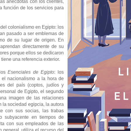
as anécdotas con los clientes,
la función de los servicios para
del colonialismo en Egipto: los
 han pasado a ser emblemas de
 no de su lugar de origen. En
s aprendan directamente de su
ores porque ellos se dedicaron
 tiene una referencia exterior.
 los
Esenciales de Egipto
: los
y el nacionalismo a la hora de
les del país (coptos, judíos y
personal de Egipto, el segundo
 una imagen de las relaciones
 la sociedad egipcia, la autora
te con sus socias, las trabas
ismo subyacente en tiempos de
ulta con sus empleados de las
 general, utiliza el recurso del