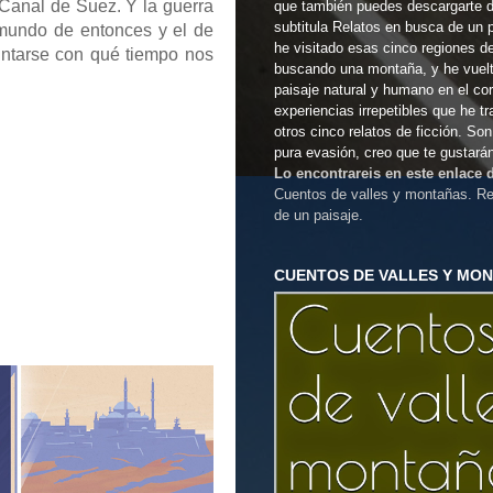
l Canal de Suez. Y la guerra
que también puedes descargarte 
subtitula Relatos en busca de un 
 mundo de entonces y el de
he visitado esas cinco regiones d
ntarse con qué tiempo nos
buscando una montaña, y he vuel
paisaje natural y humano en el co
experiencias irrepetibles que he t
otros cinco relatos de ficción. So
pura evasión, creo que te gustará
Lo encontrareis en este enlace
Cuentos de valles y montañas. Re
de un paisaje.
CUENTOS DE VALLES Y MO