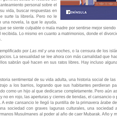
lanteamiento personal sobre el
 su vida, buscar respuestas en
surte la librería. Pero no le
 una novela, la que le ayuda.
a que se siente culpable o mala madre por sentirse mejor sien
 recibida. Lo mismo en cuanto a matrimonios, donde el divorci
e.
jemplificado por
Las mil y una noches
, o la censura de los islá
ocios. La sexualidad se lee ahora con más carnalidad que hac
Ellos sabrán qué hacen en sus ratos libres. Hay incluso alguna
storia sentimental de su vida adulta, una historia social de la
trajo a los barrios, logrando que sus habitantes perdieran p
do como un hijo al que dedicarse completamente. Pero aún así, 
no en rojo, las aperturas y cierres de tiendas, el cansancio o 
 este cansancio le llegó la puntilla de la primavera árabe de
una sociedad con graves lagunas culturales, una sociedad a
Hermanos Musulmanes al poder al año de caer Mubarak. Año y m