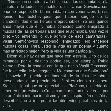
"Grossman se refería a la historia, a las costumbres, a la
literatura de todos los pueblos de la Unión Soviética con
enorme respeto. De Lenin hablaba con veneración. En su
opinión los bolcheviques que habían surgido de la
clandestinidad eran héroes irreprochables. Yo era quince
años mayor que él, y había conocido como emigrado a
muchas de las personas a las que él admiraba. Una vez le
dije: «No entiendo lo que admira de esos camaradas».
Vasili Semiónovich respondió, enfadado: «No entiende
muchas cosas. Para usted la vida es un poema y cuanto
más enredado mejor. Pero la vida es una parábola».
Dicen que hay gente que nace con estrella. Uno de los
mimados por el destino podría ser, por ejemplo, Pablo
Neruda. Pero la estrella con la que nació Vasili Grossman
fue la estrella de la desgracia. Me contaron que Stalin borró
su novela El pueblo es inmortal de la lista de obras
presentadas a un premio. No sé si es cierto o no, pero
Stalin, al igual que no apreciaba a Platónov, no debía de
tener en gran estima a Grossman: por su amor a Lenin, por
su auténtico internacionalismo y por su aspiración no sólo a
describir sino a interpretar las diferentes parábolas de la
vida.
A finales de verano Grossman se encontraba en