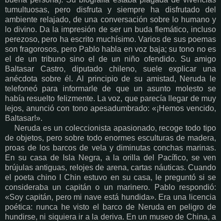
tumultuosas, pero disfruta y siempre ha disfrutado del
ambiente relajado, de una conversación sobre lo humano y
lo divino. Da la impresión de ser un buda flemático, incluso
perezoso, pero ha escrito muchísimo. Varios de sus poemas
son fragorosos, pero Pablo habla en voz baja; su tono no es
el de un tribuno sino el de un niño ofendido. Su amigo
Baltasar Castro, diputado chileno, suele explicar una
anécdota sobre él. Al principio de su amistad, Neruda le
telefoneó para informarle de que un asunto molesto se
había resuelto felizmente. La voz, que parecía llegar de muy
lejos, anunció con tono apesadumbrado: «¡Hemos vencido,
Baltasar!».
Neruda es un coleccionista apasionado, recoge todo tipo
de objetos, pero sobre todo enormes esculturas de madera,
proas de los barcos de vela y diminutas conchas marinas.
En su casa de Isla Negra, a la orilla del Pacífico, se ven
brújulas antiguas, relojes de arena, cartas náuticas. Cuando
el poeta chino I Chin estuvo en su casa, le preguntó si se
consideraba un capitán o un marinero. Pablo respondió:
«Soy capitán, pero mi nave está hundida». Era una licencia
poética: nunca he visto el barco de Neruda en peligro de
hundirse, ni siquiera ir a la deriva. En un museo de China, a