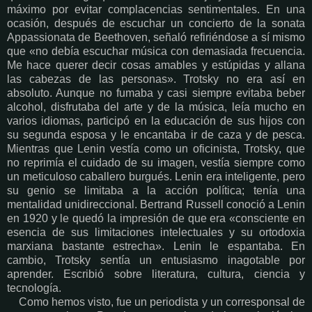
máximo por evitar complacencias sentimentales. En una
ocasión, después de escuchar un concierto de la sonata
Appassionata de Beethoven, señaló refiriéndose a sí mismo
que «no debía escuchar música con demasiada frecuencia.
Me hace querer decir cosas amables y estúpidas y allana
las cabezas de las personas». Trotsky no era así en
absoluto. Aunque no fumaba y casi siempre evitaba beber
alcohol, disfrutaba del arte y de la música, leía mucho en
varios idiomas, participó en la educación de sus hijos con
su segunda esposa y le encantaba ir de caza y de pesca.
Mientras que Lenin vestía como un oficinista, Trotsky, que
no reprimía el cuidado de su imagen, vestía siempre como
un meticuloso caballero burgués. Lenin era inteligente, pero
su genio se limitaba a la acción política; tenía una
mentalidad unidireccional. Bertrand Russell conoció a Lenin
en 1920 y le quedó la impresión de que era «consciente en
esencia de sus limitaciones intelectuales y su ortodoxia
marxiana bastante estrecha». Lenin le espantaba. En
cambio, Trotsky sentía un entusiasmo inagotable por
aprender. Escribió sobre literatura, cultura, ciencia y
tecnología.
Como hemos visto, fue un periodista y un corresponsal de