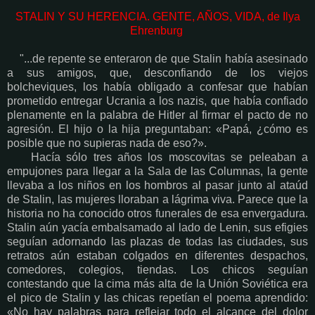
STALIN Y SU HERENCIA. GENTE, AÑOS, VIDA, de Ilya
Ehrenburg
"...de repente se enteraron de que Stalin había asesinado
a sus amigos, que, desconfiando de los viejos
bolcheviques, los había obligado a confesar que habían
prometido entregar Ucrania a los nazis, que había confiado
plenamente en la palabra de Hitler al firmar el pacto de no
agresión. El hijo o la hija preguntaban: «Papá, ¿cómo es
posible que no supieras nada de eso?».
Hacía sólo tres años los moscovitas se peleaban a
empujones para llegar a la Sala de las Columnas, la gente
llevaba a los niños en los hombros al pasar junto al ataúd
de Stalin, las mujeres lloraban a lágrima viva. Parece que la
historia no ha conocido otros funerales de esa envergadura.
Stalin aún yacía embalsamado al lado de Lenin, sus efigies
seguían adornando las plazas de todas las ciudades, sus
retratos aún estaban colgados en diferentes despachos,
comedores, colegios, tiendas. Los chicos seguían
contestando que la cima más alta de la Unión Soviética era
el pico de Stalin y las chicas repetían el poema aprendido:
«No hay palabras para reflejar todo el alcance del dolor