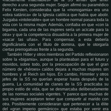
derecho a una segunda mujer. Según afirmó su paramédico
Felix Kersten, consideraba que la «monogamia» era una
«obra satánica» de la Iglesia católica que había que abolir.
Juzgaba «intolerable» que un hombre normal pasara toda la
vida con la misma mujer. Además, confiaba en que «con la
bigamia, cada una de las mujeres sería un acicate para la
otra» y que la competencia disuadiría a la primera mujer de
«sacar las uñas». Para compensar, a esta debería
dignificársela con el título de domina, que le otorgaría
ciertas prerrogativas frente a la segunda.
También Hitler y otros miembros del Partido reflexionaron
sobre la «bigamia», aunque la planteaban para el futuro y
movidos, sobre todo, por la preocupación de que el gran
número de «héroes» caídos dejara a muchas mujeres sin
hombres y al Reich sin hijos. En cambio, Himmler y otros
jefes de la SS no querían esperar hasta después de la
guerra. La comunidad de clanes de la SS practicaba su
propio estilo de vida, que se desmarcaba deliberadamente
de las normas sociales vigentes. Y parece que muchas de
sus mujeres aceptaron tener que compartir al marido con
otra. Posiblemente consideraran que pertenecer a la élite
del «gran imperio germánico» que estaba por venir era