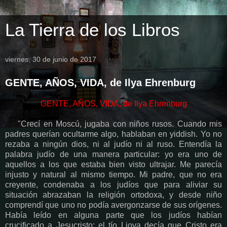
La Tierra de los Libros
viernes, 30 de junio de 2017
GENTE, AÑOS, VIDA, de Ilya Ehrenburg
GENTE, AÑOS, VIDA, de Ilya Ehrenburg
"Crecí en Moscú, jugaba con niños rusos. Cuando mis
padres querían ocultarme algo, hablaban en yiddish. Yo no
rezaba a ningún dios, ni al judío ni al ruso. Entendía la
palabra judío de una manera particular: yo era uno de
aquellos a los que estaba bien visto ultrajar. Me parecía
injusto y natural al mismo tiempo. Mi padre, que no era
creyente, condenaba a los judíos que para aliviar su
situación abrazaban la religión ortodoxa, y desde niño
comprendí que uno no podía avergonzarse de sus orígenes.
Había leído en alguna parte que los judíos habían
crucificado a Jesucristo; el tío Liova decía que Cristo era