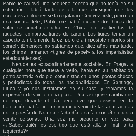
Pablo le cautivó una pequeña concha que no tenía en su
colección. Habló tanto de ella que consiguió que los
cordiales anfitriones se la regalaran. Con voz triste, pero con
una sonrisa feliz, Pablo me habló durante dos horas del
valor de aquella concha. En China, en las tiendas de
juguetes, compraba tigres de cartón. Los tigres tenían un
aspecto terriblemente feroz, pero era imposible mirarlos sin
sonreír. (Entonces no sabíamos que, diez años más tarde,
los chinos llamarían «tigres de papel» a los imperialistas
estadounidenses).
Neruda es extraordinariamente sociable. En Praga, a
cualquier hora que fuera a verlo, había en su habitación
gente sentada o de pie: comunistas chilenos, poetas checos
y periodistas de todas las nacionalidades. En Santiago,
Liuba y yo nos instalamos en su casa, y teníamos la
impresión de vivir en una plaza. Una vez quise cambiarme
de ropa durante el día pero tuve que desistir: en la
habitación había un continuo ir y venir de las admiradoras
de la poesía de Neruda. Cada día, comían con él quince o
veinte personas. Una vez me preguntó en voz baja:
«¿Sabes quién es ese tipo que está allá al final, a tu
izquierda?».