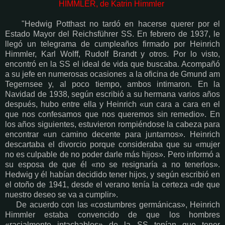
HIMMLER, de Katrin Himmler
"Hedwig Potthast no tardó en hacerse querer por el
Estado Mayor del Reichsführer SS. En febrero de 1937, le
llegó un telegrama de cumpleaños firmado por Heinrich
Himmler, Karl Wolff, Rudolf Brandt y otros. Por lo visto,
encontró en la SS el ideal de vida que buscaba. Acompañó
a su jefe en numerosas ocasiones a la oficina de Gmund am
Tegernsee y, al poco tiempo, ambos intimaron. En la
Navidad de 1938, según escribió a su hermana varios años
después, hubo entre ella y Heinrich «un cara a cara en el
que nos confesamos que nos queremos sin remedio». En
los años siguientes, estuvieron rompiéndose la cabeza para
encontrar «un camino decente para juntarnos». Heinrich
descartaba el divorcio porque consideraba que su «mujer
no es culpable de no poder darle más hijos». Pero informó a
su esposa de que él «no se resignaría a no tenerlos».
Hedwig y él habían decidido tener hijos, y según escribió en
el otoño de 1941, desde el verano tenía la certeza «de que
nuestro deseo se va a cumplir».
De acuerdo con las «costumbres germánicas», Heinrich
Himmler estaba convencido de que los hombres
«racialmente intachables» de la SS tenían que tener