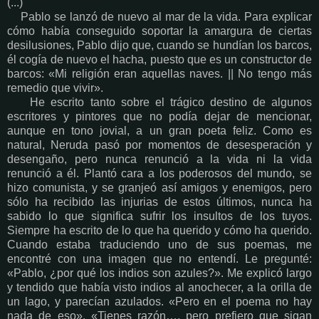
(...)
Pablo se lanzó de nuevo al mar de la vida. Para explicar
cómo había conseguido soportar la amargura de ciertas
desilusiones, Pablo dijo que, cuando se hundían los barcos,
él cogía de nuevo el hacha, puesto que es un constructor de
barcos: «Mi religión eran aquellas naves. || No tengo más
remedio que vivir».
He escrito tanto sobre el trágico destino de algunos
escritores y pintores que no podía dejar de mencionar,
aunque en tono jovial, a un gran poeta feliz. Como es
natural, Neruda pasó por momentos de desesperación y
desengaño, pero nunca renunció a la vida ni la vida
renunció a él. Plantó cara a los poderosos del mundo, se
hizo comunista, y se granjeó así amigos y enemigos, pero
sólo ha recibido las injurias de estos últimos, nunca ha
sabido lo que significa sufrir los insultos de los tuyos.
Siempre ha escrito de lo que ha querido y cómo ha querido.
Cuando estaba traduciendo uno de sus poemas, me
encontré con una imagen que no entendí. Le pregunté:
«Pablo, ¿por qué los indios son azules?». Me explicó largo
y tendido que había visto indios al anochecer, a la orilla de
un lago, y parecían azulados. «Pero en el poema no hay
nada de eso». «Tienes razón…, pero prefiero que sigan