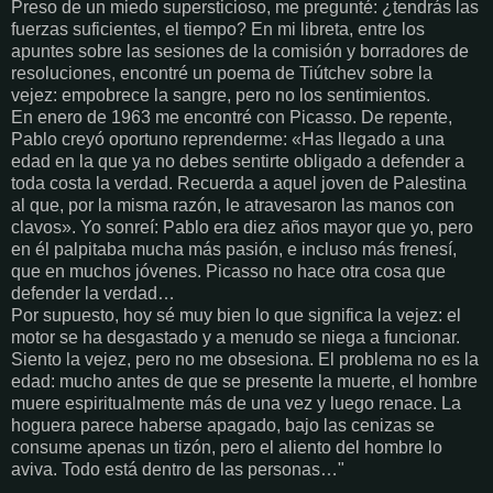
Preso de un miedo supersticioso, me pregunté: ¿tendrás las
fuerzas suficientes, el tiempo? En mi libreta, entre los
apuntes sobre las sesiones de la comisión y borradores de
resoluciones, encontré un poema de Tiútchev sobre la
vejez: empobrece la sangre, pero no los sentimientos.
En enero de 1963 me encontré con Picasso. De repente,
Pablo creyó oportuno reprenderme: «Has llegado a una
edad en la que ya no debes sentirte obligado a defender a
toda costa la verdad. Recuerda a aquel joven de Palestina
al que, por la misma razón, le atravesaron las manos con
clavos». Yo sonreí: Pablo era diez años mayor que yo, pero
en él palpitaba mucha más pasión, e incluso más frenesí,
que en muchos jóvenes. Picasso no hace otra cosa que
defender la verdad…
Por supuesto, hoy sé muy bien lo que significa la vejez: el
motor se ha desgastado y a menudo se niega a funcionar.
Siento la vejez, pero no me obsesiona. El problema no es la
edad: mucho antes de que se presente la muerte, el hombre
muere espiritualmente más de una vez y luego renace. La
hoguera parece haberse apagado, bajo las cenizas se
consume apenas un tizón, pero el aliento del hombre lo
aviva. Todo está dentro de las personas…"