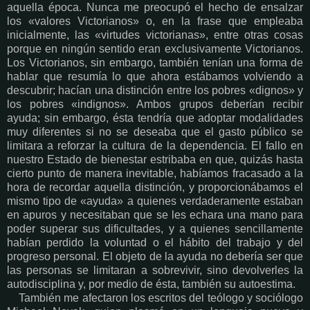
aquella época. Nunca me preocupó el hecho de ensalzar
los «valores Victorianos» o, en la frase que empleaba
inicialmente, las «virtudes victorianas», entre otras cosas
porque en ningún sentido eran exclusivamente Victorianos.
Los Victorianos, sin embargo, también tenían una forma de
hablar que resumía lo que ahora estábamos volviendo a
descubrir; hacían una distinción entre los pobres «dignos» y
los pobres «indignos». Ambos grupos deberían recibir
ayuda; sin embargo, ésta tendría que adoptar modalidades
muy diferentes si no se deseaba que el gasto público se
limitara a reforzar la cultura de la dependencia. El fallo en
nuestro Estado de bienestar estribaba en que, quizás hasta
cierto punto de manera inevitable, habíamos fracasado a la
hora de recordar aquella distinción, y proporcionábamos el
mismo tipo de «ayuda» a quienes verdaderamente estaban
en apuros y necesitaban que se les echara una mano para
poder superar sus dificultades, y a quienes sencillamente
habían perdido la voluntad o el hábito del trabajo y del
progreso personal. El objeto de la ayuda no debería ser que
las personas se limitaran a sobrevivir, sino devolverles la
autodisciplina y, por medio de ésta, también su autoestima.
También me afectaron los escritos del teólogo y sociólogo