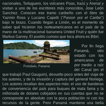
nacionales, Tortuguero, los volcanes Poas, Irazú y Arenal y
visitan a uno de los escritores más conocidos, Jose León
Sanchez. Conocen ese tramo caribeño con el libro de
Yazmin Ross y Luciano Capelli ("
Pasion por el Caribe
")
bajo le brazo. Cuando llegan a Limón, es el momento de
saber qué hicieron los norteamericanos en el país de la
mano de la multinacional bananera United Fruit y quién fue
Markus Garvey. El pueblo curioso que toca ahora es Bibrí.
Por fin llega
Panamá, otro
estado con los
americanos de
por medio a raíz
Portobelo, Panamá
del Canal (en el
que trabajó Paul Gauguin), devuelto poco antes del viaje de
los autores, y de la invasión y captura del general Noriega.
Los autores resaltan dos aspectos más: el uso de banderas
de conveniencia del país para buques de mala fama y la
millonada de dolares cobijados en sus cuentas que no se
corresponde en absoluto con la poca población ni con los
recursos de la gente. Pero Panamá mantiene una bella