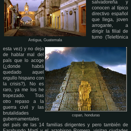
salvadoreña y
conocen al típico
directivo español
que llega, joven
arrogante, a
dirigir la filial de
turno (Telefónica
Antigua, Guatemala
esta vez) y no deja
de hablar mal del
país que lo acoge
(¿donde habrá
quedado aquel
orgullo hispano con
la crisis?). No es
raro, ya me los he
tropezado. Tras
otro repaso a la
guerra civil y las
brutalidades
copan, honduras
gubernamentales
del país de las 14 familias dirigentes y pero también de
Farabundo Martí y el arzobispo Romero, visitan ciudades