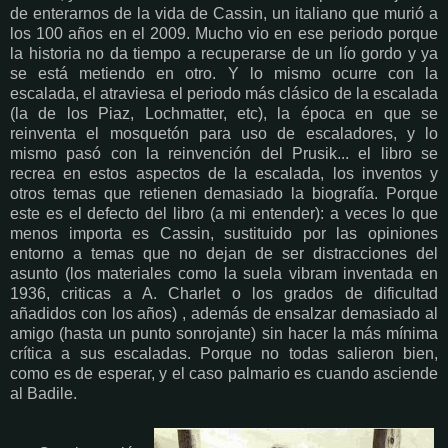
de enterarnos de la vida de Cassin, un italiano que murió a
los 100 años en el 2009. Mucho vio en ese periodo porque
la historia no da tiempo a recuperarse de un lío gordo y ya
se está metiendo en otro. Y lo mismo ocurre con la
escalada, el atraviesa el periodo más clásico de la escalada
(la de los Piaz, Lochmatter, etc), la época en que se
reinventa el mosquetón para uso de escaladores, y lo
mismo pasó con la reinvención del Prusik... el libro se
recrea en estos aspectos de la escalada, los inventos y
otros temas que retienen demasiado la biografía. Porque
este es el defecto del libro (a mi entender): a veces lo que
menos importa es Cassin, sustituido por las opiniones
entorno a temas que no dejan de ser distracciones del
asunto (los materiales como la suela vibram inventada en
1936, criticas a A. Charlet o los grados de dificultad
añadidos con los años) , además de ensalzar demasiado al
amigo (hasta un punto sonrojante) sin hacer la más mínima
crítica a sus escaladas. Porque no todas salieron bien,
como es de esperar, y el caso palmario es cuando asciende
al Badile.