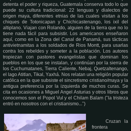
detenta el poder y riqueza, Guatemala conserva todo lo que
puede su cultura tradicional: 22 lenguas y dialectos de
origen maya, diferentes etnias de las cuales visitan a los
chiques de Totonicapan y Chichicastenango, los ixil del
altiplano. Viajan con Rolando, alguien de la tierra que no lo
tiene nada fácil para subsistir. Los americanos enseñaron
aquí, como en la Zona del Canal de Panamá, sus tácticas
antivietnamitas a los soldados de Rios Montt, para usarlas
contra los rebeldes y someter a la población. Los autores
tropiezan con pastores evangelistas que dominan los
pueblos en los que se instalan, y continúan por la sierra de
los Cuchumatanes, Tierra Caliente, Nebaj, Quetzaltenango,
el lago Atitlan, Tikal, Yaxhá. Nos relatan una religión popular
católica en la que subsiste el sincretismo cristiano/maya y la
antigua preferencia por la izquierda de muchos curas. Se
cita en ocasiones a Miguel Angel Asturias y otros libros que
conocemos son el Popol Vul y el Chilam Balam ("la tristeza
entró en nosotros con el cristianismo...")
Cruzan la
frontera