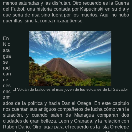
menos saturadas y las disfrutan. Otro recuerdo es la Guerra
del Futbol, una historia contada por Kapucinski en su día y
que seria de risa sino fuera por los muertos. Aquí no hubo
guerrillas, sino la contra nicaragüense.
En
Nic
ara
gua
se
rod
ean
de
des
El Volcán de Izalco es el más joven de los volcanes de El Salvador
enc
ant
ados de la política y hacia Daniel Ortega. En este capitulo
nos cuentan sus antiguos compañeros de lucha cómo ven la
situación, y cuando salen de Managua comparan dos
ciudades de gran belleza, Leon y Granada, y la relación con
Ruben Dario. Otro lugar para el recuerdo es la isla Ometepe