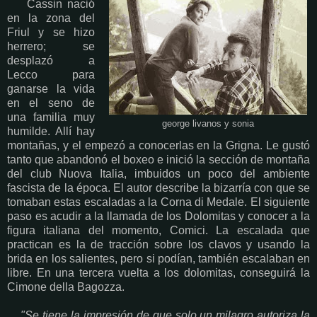
Cassin nació
en la zona del
Friul y se hizo
herrero; se
desplazó a
Lecco para
ganarse la vida
en el seno de
una familia muy
george livanos y sonia
humilde. Allí hay
montañas, y el empezó a conocerlas en la Grigna. Le gustó
tanto que abandonó el boxeo e inició la sección de montaña
del club Nuova Italia, imbuidos un poco del ambiente
fascista de la época. El autor describe la bizarría con que se
tomaban estas escaladas a la Corna di Medale. El siguiente
paso es acudir a la llamada de los Dolomitas y conocer a la
figura italiana del momento, Comici. La escalada que
practican es la de tracción sobre los clavos y usando la
brida en los salientes, pero si podían, también escalaban en
libre. En una tercera vuelta a los dolomitas, conseguirá la
Cimone della Bagozza.
"Se tiene la impresión de que solo un milagro autoriza la