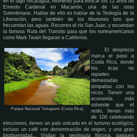
en el lago Nicaragua, momento para evocar los 12 años de
Ernesto Cardenal en Macarrón, una de las islas
Solentimane. Hablar de ello es hablar de la Teología de la
Liberación, pero también de los tiburones toro que
frecuentan las aguas. Recorren el río San Juan, y recuerdan
la famosa Ruta del Transito para que los norteamericanos
como Mark Twain llegaran a California.
El desprecio
marca el paso a
Costa Rica, donde
los ticas no
reparten
demasiadas
simpatías con los
nicos. Tienen una
economía más
solvente que el
Parque Nacional Tortuguero (Costa Rica)
resto, llevan más
de 100 celebrando
elecciones, tienen un país volcado en el turismo ecológico,
incluso un café con denominación de origen, y una gran
biodiversidad... Visitan la península Nicoya, parques