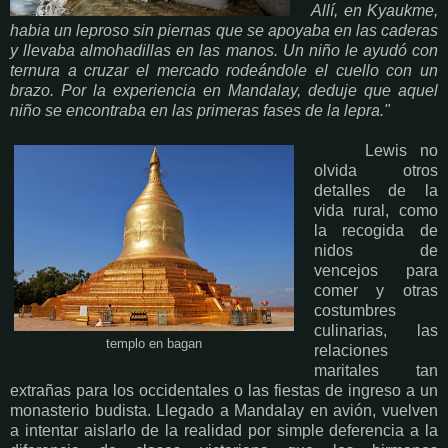
Allí, en Kyaukme,
habia un leproso sin piernas que se apoyaba en las caderas
y llevaba almohadillas en las manos. Un niño le ayudó con
ternura a cruzar el mercado rodeándole el cuello con un
brazo. Por la experiencia en Mandalay, deduje que aquel
niño se encontraba en las primeras fases de la lepra."
Lewis no
olvida otros
detalles de la
vida rural, como
la recogida de
nidos de
vencejos para
comer y otras
costumbres
culinarias, las
templo en bagan
relaciones
maritales tan
extrañas para los occidentales o las fiestas de ingreso a un
monasterio budista. Llegado a Mandalay en avión, vuelven
a intentar aislarlo de la realidad por simple deferencia a la