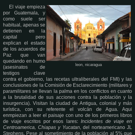
El viaje empieza
por Guatemala, y
como suele ser
habitual, apenas se
detienen en la
capital pero
explican el estado
de los acuerdos de
Paz que van
quedando en humo
leon, nicaragua
(asesinatos de
testigos clave
contra el gobierno, las recetas ultraliberales del FMI) y las
conclusiones de la Comisión de Esclarecimiento (militares y
paramilitares se llevan la palma en los conflictos en cuanto
a la brutalidad de sus acciones contra la población y la
insurgencia). Visitan la ciudad de Antigua, colonial y más
turística, con su referente el volcán de Agua. Aqui
enmpiezan a leer el paisaje con uno de los primeros libros
de viaje escritos por esos lares:
Incidentes de viaje en
Centroamerica, Chiapas y Yucatan
, del norteamericano JL
Stephens. Pese al sometimiento de la población al 5% que