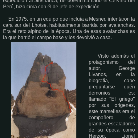
expedición al Jirishanca, de 6094m llamado el Cervino del
Perú, hizo cima con él de jefe de expedición.
En 1975, en un equipo que incluía a Mesner, intentaron la
cara sur del Lhotse, habitualmente barrida por avalanchas.
Era el reto alpino de la época. Una de esas avalanchas es
la que barrió el campo base y los devolvió a casa.
Visto además el
protagonismo del
autor, George
Livanos, en la
biografía, cabe
preguntarse quén
demonios es:
llamado "El griego"
por sus orígenes,
este marselles era el
compañero de
grandes escaladores
de su época como
Herzog, Lionel