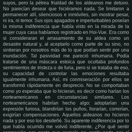
suyos, pero la pétrea frialdad de los aldeanos me detuvo.
No parecían desear que hiciéramos nada. Se limitaron a
permanecer allí, silenciosos e inmóviles, sin mostrar pesar,
ni ira, ni temor. Sus ojos apagados e imperturbables poseían
la misma indiferencia que había visto en la mirada de la
mujer cuya casa habíamos registrado en Hoi-Vue. Era como
si consideraran el arrasamiento de su aldea como un
desastre natural y, al aceptarlo como parte de su sino, no
sintieran por nosotros más de lo que podían sentir por una
inundación. Tal pasividad me pareció inhumana. Podía
tratarse de una máscara estoica que ocultaba profundos
sentimientos de tristeza o de furia, pero si se trataba de eso,
su capacidad de controlar las emociones resultaba
igualmente inhumana. Así, mi conmiseración por ellos se
transformó rápidamente en desprecio. No se comportaban
como yo esperaba que lo hicieran, es decir como harían los
norteamericanos en circunstancias similares. Los
norteamericanos habrían hecho algo: adoptarían una
expresión furiosa, blandirían los puños, llorarían, correrían,
exigirían compensaciones. Aquellos aldeanos no hicieron
nada y por eso los desdeñé. Su aparente indiferencia por lo
que había ocurrido me volvió indiferente. ¿Por qué sentir