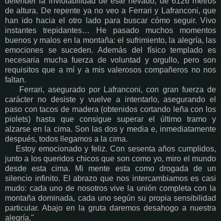
defender la inviolabilidad de este nevado, de 6126 metros
de altura. De repente ya no veo a Ferrari y Lafranconi, que
han ido hacia el otro lado para buscar cómo seguir. Vivo
instantes trepidantes… He pasado muchos momentos
buenos y malos en la montaña: el sufrimiento, la alegría, las
emociones se suceden. Además del físico templado es
necesaria mucha fuerza de voluntad y orgullo, pero son
requisitos que a mí y a mis valerosos compañeros no nos
faltan.
Ferrari, asegurado por Lafranconi, con gran fuerza de
carácter no desiste y vuelve a intentarlo, asegurando el
paso con tacos de madera (obtenidos cortando leña con los
piolets) hasta que consigue superar el último tramo y
alzarse en la cima. Son las dos y media e, inmediatamente
después, todos llegamos a la cima.
Estoy emocionado y feliz. Con sesenta años cumplidos,
junto a los queridos chicos que son como yo, miro el mundo
desde esta cima. Mi mente esta como drogada de un
silencio infinito. El abrazo que nos intercambiamos es casi
mudo: cada uno de nosotros vive la unión completa con la
montaña dominada, cada uno según su propia sensibilidad
particular. Abajo en la gruta daremos desahogo a nuestra
alegría."