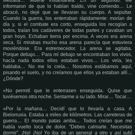
Metralla… Muerte instantánea. En un segundo. Me
informaron de que lo habían traído, vine corriendo… Le
abracé, no dejé que se llevaran su cuerpo. A sepultar.
Cuando la guerra, los enterraban rápidamente: morían de
día y, si el combate era corto, enseguida los recogían a
todos, traían los cadáveres de todas partes y cavaban un
gran hoyo. Echaban tierra por encima. A veces era arena
seca. Si mirabas mucho esa arena parecía que estuviera
moviéndose. Era estremecedor. La arena se agitaba.
Porque debajo… Para mí debajo se encontraban los vivos,
hacía nada todos ellos estaban vivos… Los veía, les
hablaba… No me lo creía… Nosotros estábamos aquí,
pisando el suelo, y no creíamos que ellos ya estaban allí…
¿Dónde?
»No permití que le enterrasen enseguida. Quise que
tuviésemos otra noche. Sentarme a su lado. Mirar… Tocar…
»Por la mañana… Decidí que lo llevaría a casa. A
Bielorrusia. Estaba a miles de kilómetros. Las carreteras de
guerra… El mundo patas arriba… Todos creían que me
había vuelto loca de dolor. “Debes calmarte. Necesitas
dormir”. ¡No! ¡No! Yo iba de un general a otro y así subí