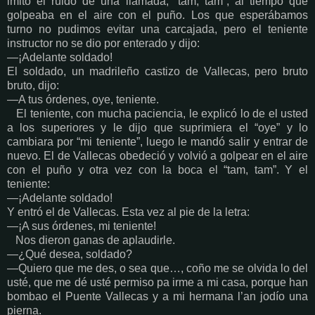
imitó el ruido de una llamada, “tam, tam”, al tiempo que
golpeaba en el aire con el puño. Los que esperábamos
turno no pudimos evitar una carcajada, pero el teniente
instructor no se dio por enterado y dijo:
—¡Adelante soldado!
El soldado, un madrileño castizo de Vallecas, pero bruto
bruto, dijo:
—A tus órdenes, oye, teniente.
El teniente, con mucha paciencia, le explicó lo de el usted
a los superiores y le dijo que suprimiera el “oye” y lo
cambiara por “mi teniente”, luego le mandó salir y entrar de
nuevo. El de Vallecas obedeció y volvió a golpear en el aire
con el puño y otra vez con la boca el “tam, tam”. Y el
teniente:
—¡Adelante soldado!
Y entró el de Vallecas. Esta vez al pie de la letra:
—¡A sus órdenes, mi teniente!
Nos dieron ganas de aplaudirle.
—¿Qué desea, soldado?
—Quiero que me des, o sea que…, coño me se olvida lo del
usté, que me dé usté permiso pa irme a mi casa, porque han
bombao el Puente Vallecas y a mi hermana l’an jodío una
pierna.