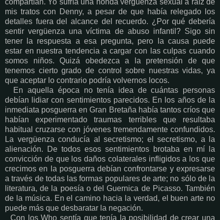
compartían. Yo sufría una honda vergüenza sexual a raíz de
mis tratos con Denny, a pesar de que había relegado los
detalles fuera del alcance del recuerdo. ¿Por qué debería
sentir vergüenza una víctima de abuso infantil? Sigo sin
tener la respuesta a esa pregunta, pero la causa puede
estar en nuestra tendencia a cargar con las culpas cuando
somos niños. Quizá obedezca a la pretensión de que
tenemos cierto grado de control sobre nuestras vidas, ya
que aceptar lo contrario podría volvernos locos.
En aquella época no tenía idea de cuántas personas
debían lidiar con sentimientos parecidos. En los años de la
inmediata posguerra en Gran Bretaña había tantos críos que
habían experimentado traumas terribles que resultaba
habitual cruzarse con jóvenes tremendamente confundidos.
La vergüenza conducía al secretismo; el secretismo, a la
alienación. De todos esos sentimientos brotaba en mí la
convicción de que los daños colaterales infligidos a los que
crecimos en la posguerra debían confrontarse y expresarse
a través de todas las formas populares de arte; no sólo de la
literatura, de la poesía o del Guernica de Picasso. También
de la música. En el camino hacia la verdad, el buen arte no
puede más que desbaratar la negación.
Con los Who sentía que tenía la posibilidad de crear una