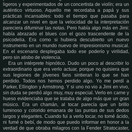
ligeros y experimentados de un concertista de violín; era un
auténtico virtuoso. Aquello me recordaba a papá y sus
prácticas incansables: todo el tiempo que pasaba para
alcanzar un nivel en que la velocidad de la interpretación
pareciera difuminar las notas. Pero había algo más en Jimi:
había abrazado el blues con el gozo trascendente de la
psicodelia. Era como si hubiera descubierto un nuevo
instrumento en un mundo nuevo de impresionismo musical.
En el escenario desplegaba todo ese poderío y virilidad,
pero sin atisbo de violencia.
Era un intérprete hipnótico. Dudo un poco al describir lo
extraordinario que era verlo actuar, porque no quisiera que
sus legiones de jóvenes fans sintieran lo que se han
perdido. Todos nos hemos perdido algo. Yo me perdí a
Parker, Ellington y Armstrong. Y si uno no vio a Jimi en vivo,
sin duda se perdió algo muy, muy especial. Verlo en carne y
hueso evidenciaba que se trataba de algo más que un gran
músico. Era un chamán, al tocar parecía que un brillo
luminoso y colorido emanara de las puntas de sus dedos
largos y elegantes. Cuando fui a verlo tocar, no tomé ácido,
ni fumé o bebí, de modo que puedo informar en honor a la
verdad de que obraba milagros con la Fender Stratocaster,