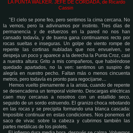
LA PUNTA WALKER. JEFE DE CORDADA, de Ricardo
Cassin
"El cielo se pone feo, pero sentimos la cima cercana. No
la vemos, pero la adivinamos por instinto. Tres días de
permanencia y de esfuerzos en la pared no nos han
cansado todavía, y de buena gana continuamos recto por
rocas sueltas e inseguras. Un golpe de viento rompe de
repente las cortinas nubladas que nos envuelven, se
despeja un poco y aparece a la derecha la Punta Croz, casi
a nuestra altura: Grito a mis compañeros, que habiéndose
quedado apartados, no la ven: sentimos un suspiro de
alegría en nuestro pecho. Faltan más o menos cincuenta
metros, pero todavía es pronto para regocijarse…
Hemos vuelto plenamente a la arista, cuando de repente
se desencadena un temporal violento. Descargas eléctricas
caen muy cercanas a nosotros con un estallido seco,
seguido de un sordo estruendo. El granizo choca rebotando
en las rocas y se precipita formando una blanca cascada:
Imposible continuar en estas condiciones. Nos ponemos el
saco de vivac sobre la cabeza y cubrimos también las
partes metálicas de los piolets.
El infierno dura media hora, después se calma. Volvemos