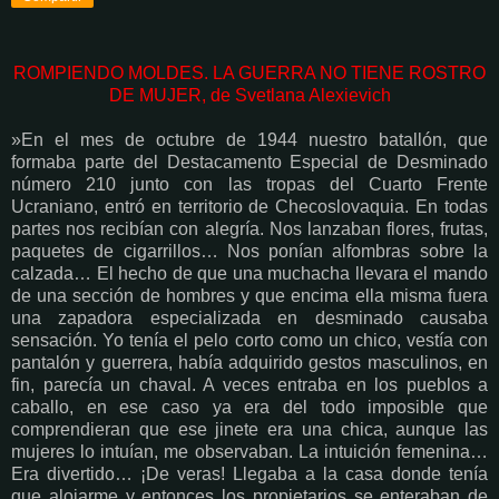
ROMPIENDO MOLDES. LA GUERRA NO TIENE ROSTRO
DE MUJER, de Svetlana Alexievich
»En el mes de octubre de 1944 nuestro batallón, que
formaba parte del Destacamento Especial de Desminado
número 210 junto con las tropas del Cuarto Frente
Ucraniano, entró en territorio de Checoslovaquia. En todas
partes nos recibían con alegría. Nos lanzaban flores, frutas,
paquetes de cigarrillos… Nos ponían alfombras sobre la
calzada… El hecho de que una muchacha llevara el mando
de una sección de hombres y que encima ella misma fuera
una zapadora especializada en desminado causaba
sensación. Yo tenía el pelo corto como un chico, vestía con
pantalón y guerrera, había adquirido gestos masculinos, en
fin, parecía un chaval. A veces entraba en los pueblos a
caballo, en ese caso ya era del todo imposible que
comprendieran que ese jinete era una chica, aunque las
mujeres lo intuían, me observaban. La intuición femenina…
Era divertido… ¡De veras! Llegaba a la casa donde tenía
que alojarme y entonces los propietarios se enteraban de