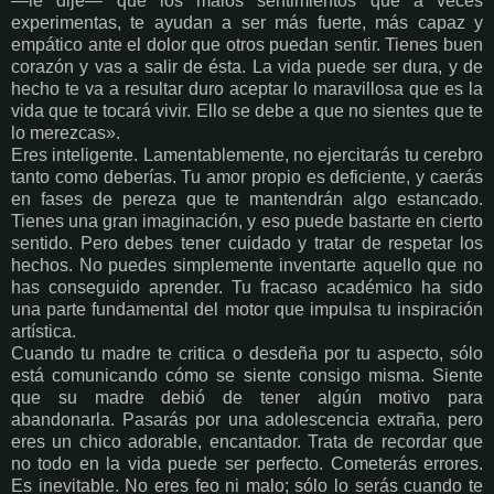
—le dije— que los malos sentimientos que a veces
experimentas, te ayudan a ser más fuerte, más capaz y
empático ante el dolor que otros puedan sentir. Tienes buen
corazón y vas a salir de ésta. La vida puede ser dura, y de
hecho te va a resultar duro aceptar lo maravillosa que es la
vida que te tocará vivir. Ello se debe a que no sientes que te
lo merezcas».
Eres inteligente. Lamentablemente, no ejercitarás tu cerebro
tanto como deberías. Tu amor propio es deficiente, y caerás
en fases de pereza que te mantendrán algo estancado.
Tienes una gran imaginación, y eso puede bastarte en cierto
sentido. Pero debes tener cuidado y tratar de respetar los
hechos. No puedes simplemente inventarte aquello que no
has conseguido aprender. Tu fracaso académico ha sido
una parte fundamental del motor que impulsa tu inspiración
artística.
Cuando tu madre te critica o desdeña por tu aspecto, sólo
está comunicando cómo se siente consigo misma. Siente
que su madre debió de tener algún motivo para
abandonarla. Pasarás por una adolescencia extraña, pero
eres un chico adorable, encantador. Trata de recordar que
no todo en la vida puede ser perfecto. Cometerás errores.
Es inevitable. No eres feo ni malo; sólo lo serás cuando te