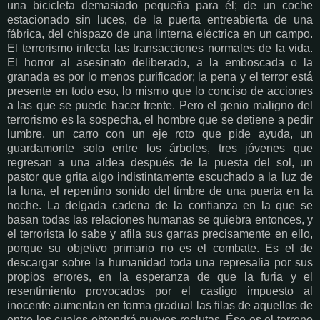
una bicicleta demasiado pequeña para él; de un coche
estacionado sin luces, de la puerta entreabierta de una
fábrica, del chispazo de una linterna eléctrica en un campo.
El terrorismo infecta las transacciones normales de la vida.
El horror al asesinato deliberado, a la emboscada o la
granada es por lo menos purificador; la pena y el terror está
presente en todo eso, lo mismo que lo conciso de acciones
a las que se puede hacer frente. Pero el genio maligno del
terrorismo es la sospecha, el hombre que se detiene a pedir
lumbre, un carro con un eje roto que pide ayuda, un
guardamonte solo entre los árboles, tres jóvenes que
regresan a una aldea después de la puesta del sol, un
pastor que grita algo indistintamente escuchado a la luz de
la luna, el repentino sonido del timbre de una puerta en la
noche. La delgada cadena de la confianza en la que se
basan todas las relaciones humanas se quiebra entonces, y
el terrorista lo sabe y afila sus garras precisamente en ello,
porque su objetivo primario no es el combate. Es el de
descargar sobre la humanidad toda una represalia por sus
propios errores, en la esperanza de que la furia y el
resentimiento provocados por el castigo impuesto al
inocente aumentan en forma gradual las filas de aquellos de
entre los cuales obtendrá nuevos reclutas. Ése es el terreno