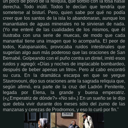
un poco de polvo de la reliquia, que sorbió con la fosa nasal
derecha. Todo inútil. Todos le decían que tendría que
someterse al bisturí. Pero, quien sabe por qué no podía
creer que los santos de la isla lo abandonaran, aunque los
manantiales de aguas minerales no le sirvieran de nada.
(Yo me enteré de las cualidades de los mismos, que él
ilustraba con una serie de muecas, de modo que cada
manantial tiene una imagen que lo acompaña. El peor de
todos, Kalopanaiotis, provocaba ruidos intestinales que
sugerían algo aun más poderoso que las oraciones de San
Bernabé. Golpeando con el puño contra un dintel, imitó esos
ruidos y agregó: «Días y noches de implacable bombardeo,
después de beber apenas un litro». Pero al cabo encontró
su cura. En la dramática escarpa en que se yergue
Stavrovouni, dijo sus oraciones ante la sagrada reliquia que,
según afirmó, era parte de la cruz del Ladrón Penitente,
legada por Elena, la grande y buena emperatriz.
(«¿Emperatriz de dónde?» «No sé».) En un sueño se le dijo
que debía vivir durante dos meses sólo del zumo de las
manzanas y cerezas de Prodromos, y eso lo curó por fin."