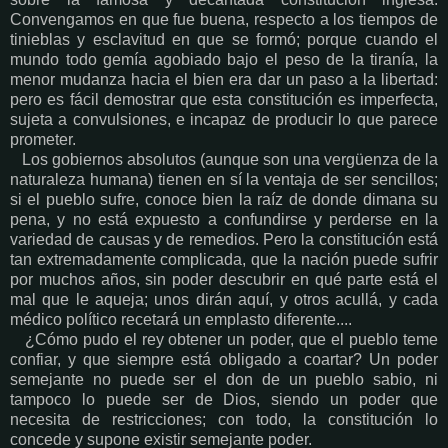
Convengamos en que fue buena, respecto a los tiempos de
tinieblas y esclavitud en que se formó; porque cuando el
mundo todo gemía agobiado bajo el peso de la tiranía, la
menor mudanza hacia el bien era dar un paso a la libertad:
pero es fácil demostrar que esta constitución es imperfecta,
sujeta a convulsiones, e incapaz de producir lo que parece
prometer.
Los gobiernos absolutos (aunque son una vergüenza de la
naturaleza humana) tienen en sí la ventaja de ser sencillos;
si el pueblo sufre, conoce bien la raíz de donde dimana su
pena, y no está expuesto a confundirse y perderse en la
variedad de causas y de remedios. Pero la constitución está
tan extremadamente complicada, que la nación puede sufrir
por muchos años, sin poder descubrir en qué parte está el
mal que le aqueja; unos dirán aquí, y otros acullá, y cada
médico político recetará un emplasto diferente....
¿Cómo pudo el rey obtener un poder, que el pueblo teme
confiar, y que siempre está obligado a coartar? Un poder
semejante no puede ser el don de un pueblo sabio, ni
tampoco lo puede ser de Dios, siendo un poder que
necesita de restricciones; con todo, la constitución lo
concede y supone existir semejante poder.