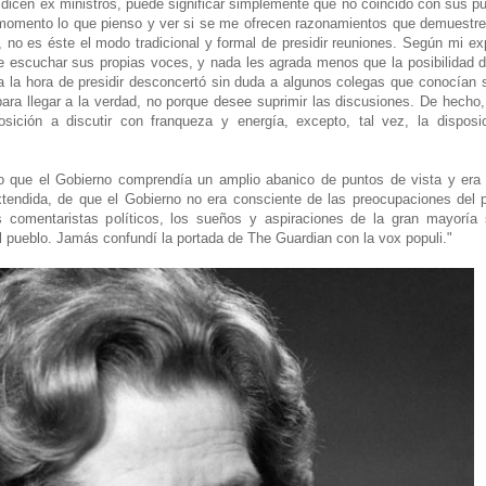
cen ex ministros, puede significar simplemente que no coincido con sus pun
r momento lo que pienso y ver si se me ofrecen razonamientos que demuestr
no es éste el modo tradicional y formal de presidir reuniones. Según mi ex
escuchar sus propias voces, y nada les agrada menos que la posibilidad d
o a la hora de presidir desconcertó sin duda a algunos colegas que conocían
para llegar a la verdad, no porque desee suprimir las discusiones. De hecho
sición a discutir con franqueza y energía, excepto, tal vez, la disposi
ue el Gobierno comprendía un amplio abanico de puntos de vista y era r
endida, de que el Gobierno no era consciente de las preocupaciones del pue
os comentaristas políticos, los sueños y aspiraciones de la gran mayoría
l pueblo. Jamás confundí la portada de The Guardian con la vox populi."