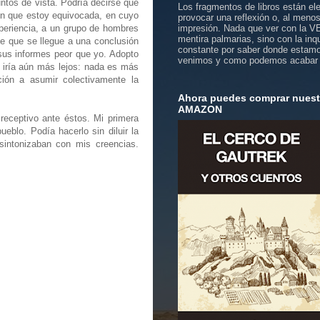
tos de vista. Podría decirse que
Los fragmentos de libros están el
en que estoy equivocada, en cuyo
provocar una reflexión o, al meno
periencia, a un grupo de hombres
impresión. Nada que ver con la 
mentira palmarias, sino con la inq
e que se llegue a una conclusión
constante por saber donde estam
 sus informes peor que yo. Adopto
venimos y como podemos acabar
, iría aún más lejos: nada es más
ción a asumir colectivamente la
Ahora puedes comprar nuestr
AMAZON
eceptivo ante éstos. Mi primera
blo. Podía hacerlo sin diluir la
 sintonizaban con mis creencias.