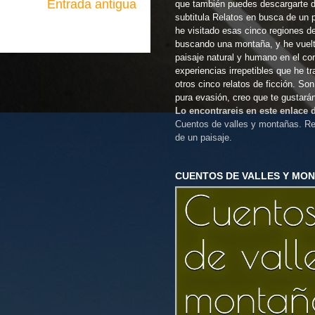
Entrada antigua
que también puedes descargarte 
subtitula Relatos en busca de un 
he visitado esas cinco regiones d
buscando una montaña, y he vuel
paisaje natural y humano en el co
experiencias irrepetibles que he t
otros cinco relatos de ficción. So
pura evasión, creo que te gustará
Lo encontrareis en este enlace
Cuentos de valles y montañas. Re
de un paisaje.
CUENTOS DE VALLES Y MO