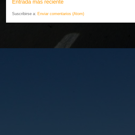
Entrada más reciente
Suscribirse a:
Enviar comentarios (Atom)