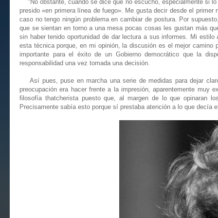
"No obstante, cuando se dice que no escucho, especialmente si lo di
presido «en primera línea de fuego». Me gusta decir desde el prime
caso no tengo ningún problema en cambiar de postura. Por supuesto, 
que se sientan en torno a una mesa pocas cosas les gustan más que 
sin haber tenido oportunidad de dar lectura a sus informes. Mi estil
esta técnica porque, en mi opinión, la discusión es el mejor camino 
importante para el éxito de un Gobierno democrático que la dispo
responsabilidad una vez tomada una decisión.
Así pues, puse en marcha una serie de medidas para dejar claro q
preocupación era hacer frente a la impresión, aparentemente muy ext
filosofía thatcherista puesto que, al margen de lo que opinaran l
Precisamente sabía esto porque sí prestaba atención a lo que decía e