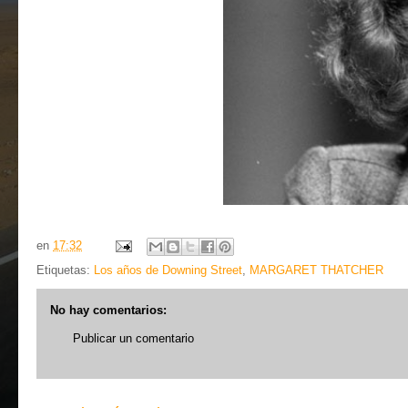
en
17:32
Etiquetas:
Los años de Downing Street
,
MARGARET THATCHER
No hay comentarios:
Publicar un comentario