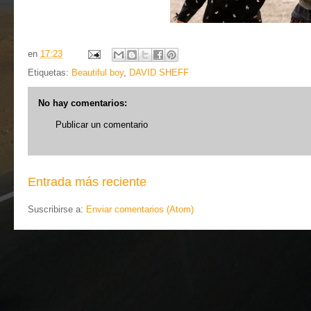
en
17:23
Etiquetas:
Beautiful boy
,
DAVID SHEFF
No hay comentarios:
Publicar un comentario
Entrada más reciente
Suscribirse a:
Enviar comentarios (Atom)