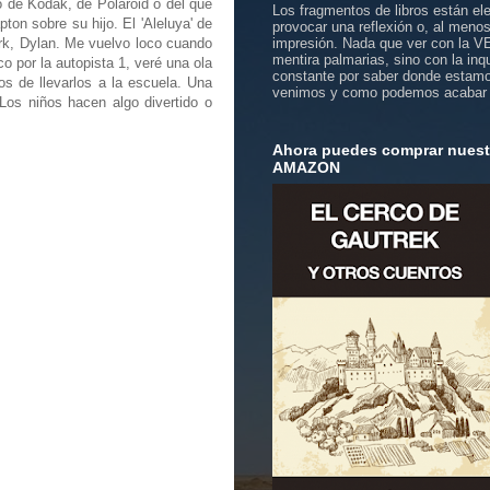
o de Kodak, de Polaroid o del que
Los fragmentos de libros están el
ton sobre su hijo. El 'Aleluya' de
provocar una reflexión o, al meno
rk, Dylan. Me vuelvo loco cuando
impresión. Nada que ver con la 
mentira palmarias, sino con la inq
o por la autopista 1, veré una ola
constante por saber donde estam
s de llevarlos a la escuela. Una
venimos y como podemos acabar
Los niños hacen algo divertido o
Ahora puedes comprar nuestr
AMAZON