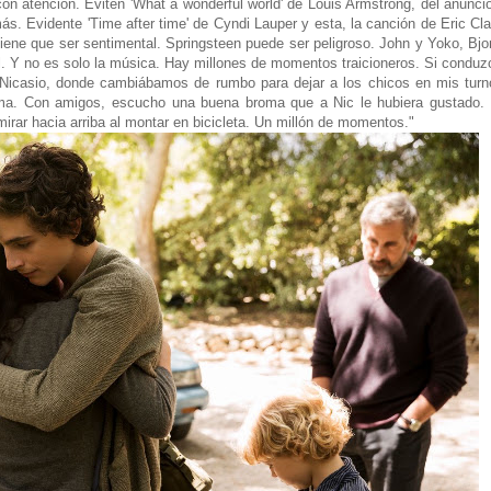
n atención. Eviten 'What a wonderful world' de Louis Armstrong, del anunci
ás. Evidente 'Time after time' de Cyndi Lauper y esta, la canción de Eric Clap
ene que ser sentimental. Springsteen puede ser peligroso. John y Yoko, Bjo
él. Y no es solo la música. Hay millones de momentos traicioneros. Si conduzc
 Nicasio, donde cambiábamos de rumbo para dejar a los chicos en mis turno
Olema. Con amigos, escucho una buena broma que a Nic le hubiera gustado. 
y mirar hacia arriba al montar en bicicleta. Un millón de momentos."