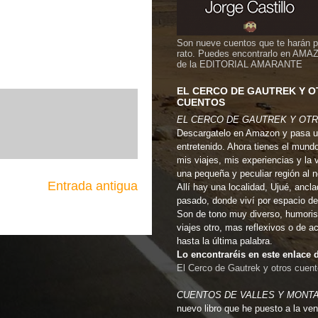
Son nueve cuentos que te harán 
rato. Puedes encontrarlo en AMA
de la EDITORIAL AMARANTE
EL CERCO DE GAUTREK Y 
CUENTOS
EL CERCO DE GAUTREK Y OT
Descargatelo en Amazon y pasa u
entretenido. Ahora tienes el mund
mis viajes, mis experiencias y la 
una pequeña y peculiar región al 
Entrada antigua
Allí hay una localidad, Ujué, ancla
pasado, donde viví por espacio de
Son de tono muy diverso, humoris
viajes otro, mas reflexivos o de a
hasta la última palabra.
Lo encontraréis en este enlac
El Cerco de Gautrek y otros cuen
CUENTOS DE VALLES Y MONT
nuevo libro que he puesto a la ven