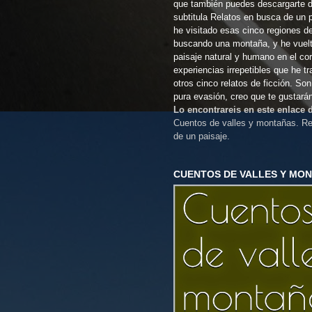
que también puedes descargarte 
subtitula Relatos en busca de un 
he visitado esas cinco regiones d
buscando una montaña, y he vuel
paisaje natural y humano en el co
experiencias irrepetibles que he t
otros cinco relatos de ficción. So
pura evasión, creo que te gustará
Lo encontrareis en este enlace
Cuentos de valles y montañas. Re
de un paisaje.
CUENTOS DE VALLES Y MO