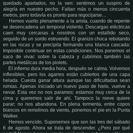
quedado apartados, no la ven: sentimos un suspiro de
alegría en nuestro pecho. Faltan más o menos cincuenta
metros, pero todavía es pronto para regocijarse…
Hemos vuelto plenamente a la arista, cuando de repente
se desencadena un temporal violento. Descargas eléctricas
caen muy cercanas a nosotros con un estallido seco,
seguido de un sordo estruendo. El granizo choca rebotando
en las rocas y se precipita formando una blanca cascada:
Imposible continuar en estas condiciones. Nos ponemos el
saco de vivac sobre la cabeza y cubrimos también las
partes metálicas de los piolets.
El infierno dura media hora, después se calma. Volvemos
inflexibles, pero los agarres están cubiertos de una capa
helada. Cuesta ganar altura aunque las dificultadas sean
nimias. Apenas iniciado un nuevo paso de hielo, vuelve a
nevar. Esta vez no nos paramos: estamos muy cerca de la
cima y queremos salir de ahí. Tampoco la nieve quiere
parar; no nos abandona. En plena tormenta, entre copos
blancos en remolinos de viento, ponemos el pie en la Punta
Walker.
Hemos vencido. Suponemos que son las tres del sábado
6 de agosto. Ahora se trata de descender. ¿Pero por qué