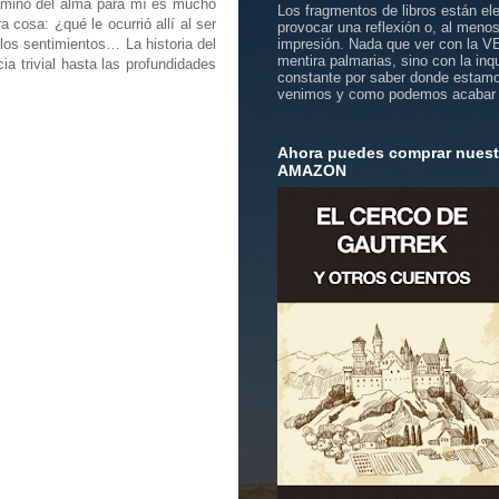
 camino del alma para mí es mucho
Los fragmentos de libros están el
cosa: ¿qué le ocurrió allí al ser
provocar una reflexión o, al meno
los sentimientos… La historia del
impresión. Nada que ver con la 
mentira palmarias, sino con la inq
a trivial hasta las profundidades
constante por saber donde estam
venimos y como podemos acabar
Ahora puedes comprar nuestr
AMAZON