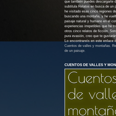
que también puedes descargarte 
subtitula Relatos en busca de un 
he visitado esas cinco regiones d
buscando una montaña, y he vuel
paisaje natural y humano en el co
experiencias irrepetibles que he t
otros cinco relatos de ficción. So
pura evasión, creo que te gustará
Lo encontrareis en este enlace
Cuentos de valles y montañas. Re
de un paisaje.
CUENTOS DE VALLES Y MO