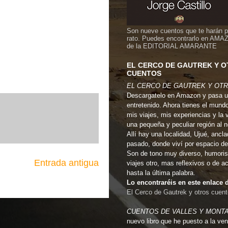
Son nueve cuentos que te harán 
rato. Puedes encontrarlo en AMA
de la EDITORIAL AMARANTE
EL CERCO DE GAUTREK Y 
CUENTOS
EL CERCO DE GAUTREK Y OT
Descargatelo en Amazon y pasa u
entretenido. Ahora tienes el mund
mis viajes, mis experiencias y la 
una pequeña y peculiar región al 
Allí hay una localidad, Ujué, ancla
pasado, donde viví por espacio de
Son de tono muy diverso, humoris
Entrada antigua
viajes otro, mas reflexivos o de a
hasta la última palabra.
Lo encontraréis en este enlac
El Cerco de Gautrek y otros cuen
CUENTOS DE VALLES Y MONT
nuevo libro que he puesto a la ven