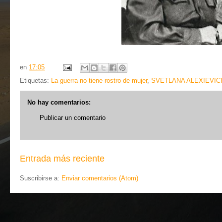
en
17:05
Etiquetas:
La guerra no tiene rostro de mujer
,
SVETLANA ALEXIEVIC
No hay comentarios:
Publicar un comentario
Entrada más reciente
Suscribirse a:
Enviar comentarios (Atom)