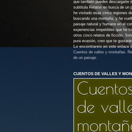
que también puedes descargarte 
subtitula Relatos en busca de un 
he visitado esas cinco regiones d
buscando una montaña, y he vuel
paisaje natural y humano en el co
experiencias irrepetibles que he t
otros cinco relatos de ficción. So
pura evasión, creo que te gustará
Lo encontrareis en este enlace
Cuentos de valles y montañas. Re
de un paisaje.
CUENTOS DE VALLES Y MO