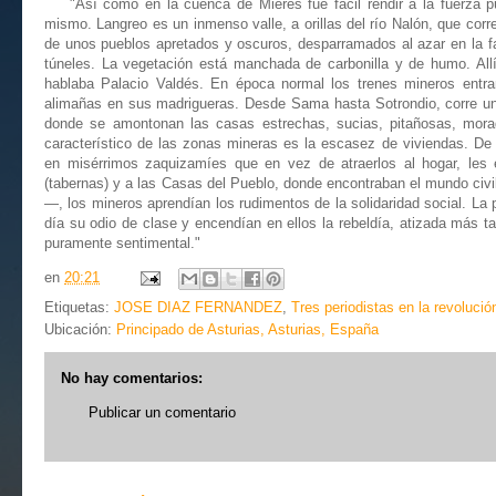
"Así como en la cuenca de Mieres fue fácil rendir a la fuerza pú
mismo. Langreo es un inmenso valle, a orillas del río Nalón, que cor
de unos pueblos apretados y oscuros, desparramados al azar en la fa
túneles. La vegetación está manchada de carbonilla y de humo. Allí
hablaba Palacio Valdés. En época normal los trenes mineros entra
alimañas en sus madrigueras. Desde Sama hasta Sotrondio, corre u
donde se amontonan las casas estrechas, sucias, pitañosas, mora
característico de las zonas mineras es la escasez de viviendas. D
en misérrimos zaquizamíes que en vez de atraerlos al hogar, les 
(tabernas) y a las Casas del Pueblo, donde encontraban el mundo civil
—, los mineros aprendían los rudimentos de la solidaridad social. La 
día su odio de clase y encendían en ellos la rebeldía, atizada más 
puramente sentimental."
en
20:21
Etiquetas:
JOSE DIAZ FERNANDEZ
,
Tres periodistas en la revolució
Ubicación:
Principado de Asturias, Asturias, España
No hay comentarios:
Publicar un comentario