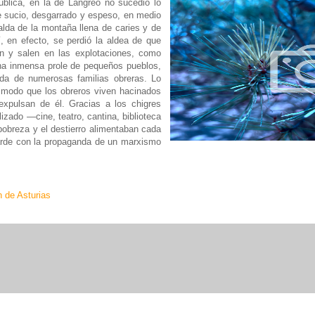
blica, en la de Langreo no sucedió lo
re sucio, desgarrado y espeso, en medio
lda de la montaña llena de caries y de
, en efecto, se perdió la aldea de que
n y salen en las explotaciones, como
na inmensa prole de pequeños pueblos,
da de numerosas familias obreras. Lo
e modo que los obreros viven hacinados
expulsan de él. Gracias a los chigres
izado —cine, teatro, cantina, biblioteca
pobreza y el destierro alimentaban cada
tarde con la propaganda de un marxismo
n de Asturias