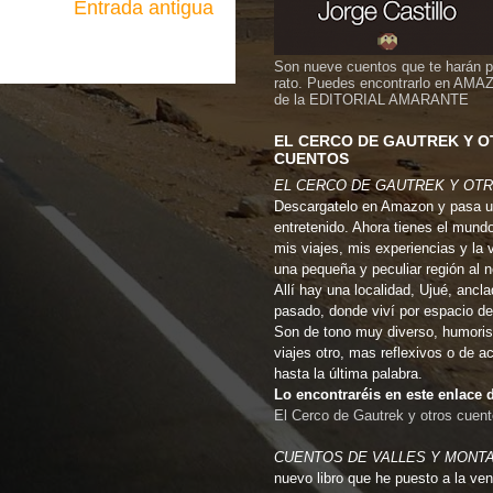
Entrada antigua
Son nueve cuentos que te harán 
rato. Puedes encontrarlo en AMA
de la EDITORIAL AMARANTE
EL CERCO DE GAUTREK Y 
CUENTOS
EL CERCO DE GAUTREK Y OT
Descargatelo en Amazon y pasa u
entretenido. Ahora tienes el mund
mis viajes, mis experiencias y la 
una pequeña y peculiar región al 
Allí hay una localidad, Ujué, ancla
pasado, donde viví por espacio de
Son de tono muy diverso, humoris
viajes otro, mas reflexivos o de a
hasta la última palabra.
Lo encontraréis en este enlac
El Cerco de Gautrek y otros cuen
CUENTOS DE VALLES Y MONT
nuevo libro que he puesto a la ven