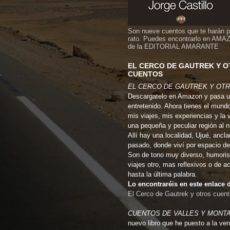
Son nueve cuentos que te harán 
rato. Puedes encontrarlo en AMA
de la EDITORIAL AMARANTE
EL CERCO DE GAUTREK Y 
CUENTOS
EL CERCO DE GAUTREK Y OT
Descargatelo en Amazon y pasa u
entretenido. Ahora tienes el mund
mis viajes, mis experiencias y la 
una pequeña y peculiar región al 
Allí hay una localidad, Ujué, ancla
pasado, donde viví por espacio de
Son de tono muy diverso, humoris
viajes otro, mas reflexivos o de a
hasta la última palabra.
Lo encontraréis en este enlac
El Cerco de Gautrek y otros cuen
CUENTOS DE VALLES Y MONT
nuevo libro que he puesto a la ven