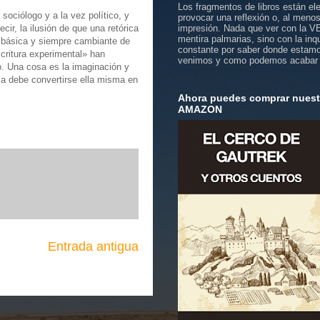
Los fragmentos de libros están el
sociólogo y a la vez político, y
provocar una reflexión o, al meno
ir, la ilusión de que una retórica
impresión. Nada que ver con la 
mentira palmarias, sino con la inq
za básica y siempre cambiante de
constante por saber donde estam
critura experimental» han
venimos y como podemos acabar
to. Una cosa es la imaginación y
ca debe convertirse ella misma en
Ahora puedes comprar nuestr
AMAZON
Entrada antigua