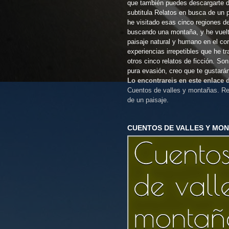
que también puedes descargarte 
subtitula Relatos en busca de un 
he visitado esas cinco regiones d
buscando una montaña, y he vuel
paisaje natural y humano en el co
experiencias irrepetibles que he t
otros cinco relatos de ficción. So
pura evasión, creo que te gustará
Lo encontrareis en este enlace
Cuentos de valles y montañas. Re
de un paisaje.
CUENTOS DE VALLES Y MO