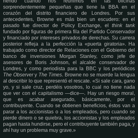
riendo cuando nos reunimos en las oficinas
sorprendentemente pequeñas que tiene la BBA en el
corazón del distrito financiero de Londres. Por sus
antecedentes, Browne es más bien un escudero: en el
pasado fue director de Policy Exchange, el
think tank
fundado por figuras de primera fila del Partido Conservador
y financiado por intereses privados de derechas. Su carrera
posterior refleja a la perfección la «puerta giratoria». Ha
trabajado como director de Relaciones con el Gobierno del
banco de inversiones Morgan Stanley, como jefe de
asesores de Boris Johnson, el alcalde conservador de
Londres, y como periodista para la BBC y los periódicos
The Observer
y
The Times
. Browne no se muerde la lengua
al describir lo que representó el rescate. «Si sale cara, gano
yo, y si sale cruz, perdéis vosotros, lo cual no tiene nada
que ver con el capitalismo —dice—. Hay un riesgo moral,
que es acabar asegurado, básicamente, por el
contribuyente. Cuando se obtienen beneficios, éstos van a
parar a los accionistas o a los empleados, pero cuando se
pierde dinero o se quiebra, los accionistas y los empleados
pagan hasta hundirse, pero el contribuyente también paga, y
ahí hay un problema muy grave.»