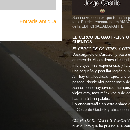
Son nueve cuentos que te harán 
Entrada antigua
rato. Puedes encontrarlo en AMA
de la EDITORIAL AMARANTE
EL CERCO DE GAUTREK Y 
CUENTOS
EL CERCO DE GAUTREK Y OT
Descargatelo en Amazon y pasa u
entretenido. Ahora tienes el mund
mis viajes, mis experiencias y la 
una pequeña y peculiar región al 
Allí hay una localidad, Ujué, ancla
pasado, donde viví por espacio de
Son de tono muy diverso, humoris
viajes otro, mas reflexivos o de a
hasta la última palabra.
Lo encontraréis en este enlac
El Cerco de Gautrek y otros cuen
CUENTOS DE VALLES Y MONT
nuevo libro que he puesto a la ven