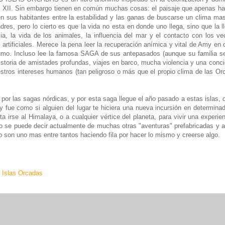
el XII. Sin embargo tienen en común muchas cosas: el paisaje que apenas ha c
ven sus habitantes entre la estabilidad y las ganas de buscarse un clima ma
res, pero lo cierto es que la vida no esta en donde uno llega, sino que la 
ia, la vida de los animales, la influencia del mar y el contacto con los v
rtificiales. Merece la pena leer la recuperación anímica y vital de Amy en 
umo. Incluso lee la famosa SAGA de sus antepasados (aunque su familia sea
istoria de amistades profundas, viajes en barco, mucha violencia y una conci
stros intereses humanos (tan peligroso o más que el propio clima de las Orca
r las sagas nórdicas, y por esta saga llegue el año pasado a estas islas, 
 y fue como si alguien del lugar te hiciera una nueva incursión en determina
 irse al Himalaya, o a cualquier vértice del planeta, para vivir una experien
 no se puede decir actualmente de muchas otras "aventuras" prefabricadas y
o son uno mas entre tantos haciendo fila por hacer lo mismo y creerse algo.
 Islas Orcadas