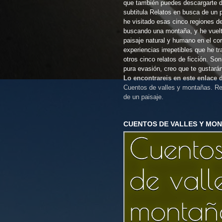
que también puedes descargarte 
subtitula Relatos en busca de un 
he visitado esas cinco regiones d
buscando una montaña, y he vuel
paisaje natural y humano en el co
experiencias irrepetibles que he t
otros cinco relatos de ficción. So
pura evasión, creo que te gustará
Lo encontrareis en este enlace
Cuentos de valles y montañas. Re
de un paisaje.
CUENTOS DE VALLES Y MO