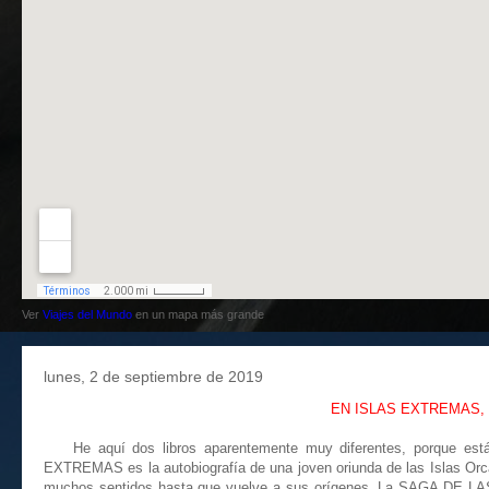
Ver
Viajes del Mundo
en un mapa más grande
lunes, 2 de septiembre de 2019
EN ISLAS EXTREMAS, d
He aquí dos libros aparentemente muy diferentes, porque están
EXTREMAS es la autobiografía de una joven oriunda de las Islas Orc
muchos sentidos hasta que vuelve a sus orígenes. La SAGA DE LAS 