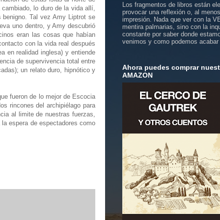
Los fragmentos de libros están el
ambiado, lo duro de la vida allí,
provocar una reflexión o, al meno
s benigno. Tal vez Amy Liptrot se
impresión. Nada que ver con la 
lleva uno dentro, y Amy descubrió
mentira palmarias, sino con la inq
constante por saber donde estam
ecinos eran las cosas que habían
venimos y como podemos acabar
contacto con la vida real después
 en realidad inglesa) y entiende
encia de supervivencia total entre
Ahora puedes comprar nuestr
das); un relato duro, hipnótico y
AMAZON
que fueron de lo mejor de Escocia
dos rincones del archipiélago para
cia al limite de nuestras fuerzas,
 a la espera de espectadores como