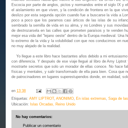
Escocia por parte de anglos, pictos y normandos entre el siglo IX y 
el aislamiento en que viven, y la condición de frontera en la que vi
deslizo por esta segunda opción cuando fue a buscarse la vida a Lond
poco a poco que los paramos casi árticos de las islas de su infanc
sembrado la semilla de vida en su alma, y no Londres y sus movidas a
de destrozarsela en las calles que prometen paraísos y te venden h
mejor esa vida del "lejano oeste" dentro de la Europa medieval. Una h
lo extremo de la vida y la volubilidad con que nos conducimos en nue
no muy alejado de la realidad.
Yo llegue a este libro hace bastantes años debido a mi entusiasmo po
con diferencia. Y después de ese viaje llegué al libro de Amy Liptrot
mostrarte secretos que solo un morador de ellas conoce. No hace falta
físicas y mentales, y salir transformado de ella para bien. Cosa que
de patrocinadores en lugares superestupendos donde, en realidad, sol
en
13:38
Etiquetas:
AMY LIPTROT
,
ANONIMO
,
En islas extremas
,
Saga de las
Ubicación:
Islas Orcadas, Reino Unido
No hay comentarios:
Publicar un comentario