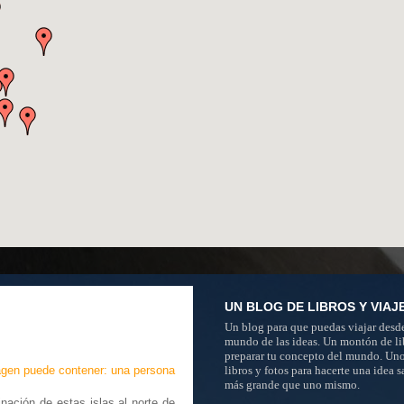
UN BLOG DE LIBROS Y VIAJ
Un blog para que puedas viajar desde
mundo de las ideas. Un montón de li
preparar tu concepto del mundo. Un
libros y fotos para hacerte una idea 
más grande que uno mismo.
ción de estas islas al norte de