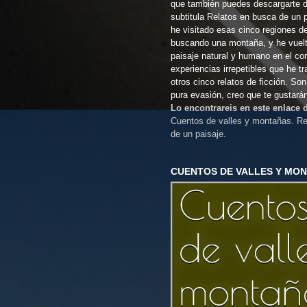
que también puedes descargarte 
subtitula Relatos en busca de un 
he visitado esas cinco regiones d
buscando una montaña, y he vuel
paisaje natural y humano en el co
experiencias irrepetibles que he t
otros cinco relatos de ficción. So
pura evasión, creo que te gustará
Lo encontrareis en este enlace
Cuentos de valles y montañas. Re
de un paisaje.
CUENTOS DE VALLES Y MO