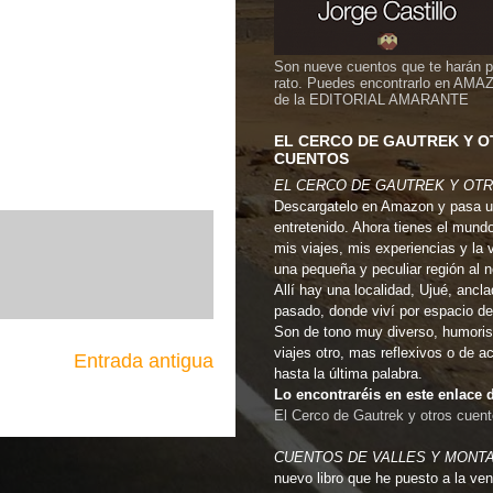
Son nueve cuentos que te harán 
rato. Puedes encontrarlo en AMA
de la EDITORIAL AMARANTE
EL CERCO DE GAUTREK Y 
CUENTOS
EL CERCO DE GAUTREK Y OT
Descargatelo en Amazon y pasa u
entretenido. Ahora tienes el mund
mis viajes, mis experiencias y la 
una pequeña y peculiar región al 
Allí hay una localidad, Ujué, ancla
pasado, donde viví por espacio de
Son de tono muy diverso, humoris
viajes otro, mas reflexivos o de a
Entrada antigua
hasta la última palabra.
Lo encontraréis en este enlac
El Cerco de Gautrek y otros cuen
CUENTOS DE VALLES Y MONT
nuevo libro que he puesto a la ven