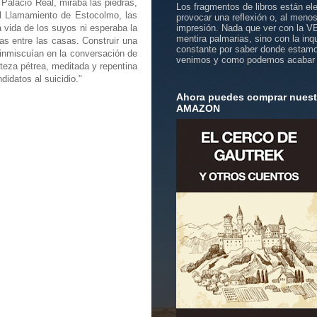
Palacio Real, miraba las piedras,
Los fragmentos de libros están el
el Llamamiento de Estocolmo, las
provocar una reflexión o, al meno
a vida de los suyos ni esperaba la
impresión. Nada que ver con la 
mentira palmarias, sino con la inq
as entre las casas. Construir una
constante por saber donde estam
e inmiscuían en la conversación de
venimos y como podemos acabar
isteza pétrea, meditada y repentina
idatos al suicidio."
Ahora puedes comprar nuestr
AMAZON