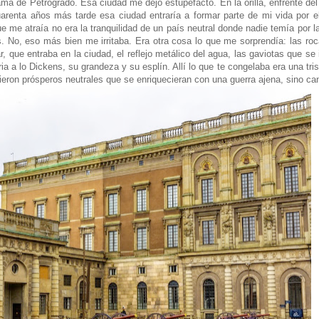
de Petrogrado. Esa ciudad me dejó estupefacto. En la orilla, enfrente del 
cuarenta años más tarde esa ciudad entraría a formar parte de mi vida por 
e me atraía no era la tranquilidad de un país neutral donde nadie temía por l
s. No, eso más bien me irritaba. Era otra cosa lo que me sorprendía: las roc
ar, que entraba en la ciudad, el reflejo metálico del agua, las gaviotas que s
eria a lo Dickens, su grandeza y su esplín. Allí lo que te congelaba era una tr
ron prósperos neutrales que se enriquecieran con una guerra ajena, sino cand