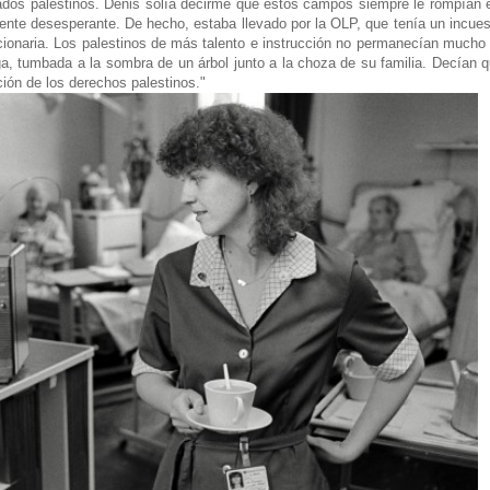
dos palestinos. Denis solía decirme que estos campos siempre le rompían el
nte desesperante. De hecho, estaba llevado por la OLP, que tenía un incuest
onaria. Los palestinos de más talento e instrucción no permanecían mucho tie
a, tumbada a la sombra de un árbol junto a la choza de su familia. Decían 
ión de los derechos palestinos."