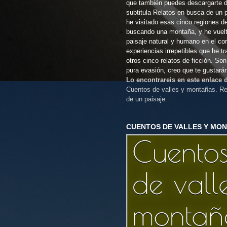
que también puedes descargarte 
subtitula Relatos en busca de un 
he visitado esas cinco regiones d
buscando una montaña, y he vuel
paisaje natural y humano en el co
experiencias irrepetibles que he t
otros cinco relatos de ficción. So
pura evasión, creo que te gustará
Lo encontrareis en este enlace
Cuentos de valles y montañas. Re
de un paisaje.
CUENTOS DE VALLES Y MO