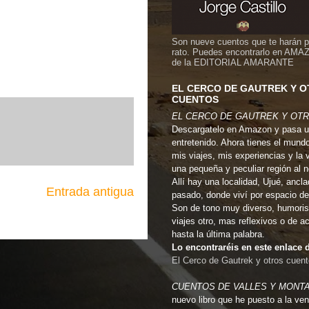
Son nueve cuentos que te harán 
rato. Puedes encontrarlo en AMA
de la EDITORIAL AMARANTE
EL CERCO DE GAUTREK Y 
CUENTOS
EL CERCO DE GAUTREK Y OT
Descargatelo en Amazon y pasa u
entretenido. Ahora tienes el mund
mis viajes, mis experiencias y la 
una pequeña y peculiar región al 
Allí hay una localidad, Ujué, ancla
Entrada antigua
pasado, donde viví por espacio de
Son de tono muy diverso, humoris
viajes otro, mas reflexivos o de a
hasta la última palabra.
Lo encontraréis en este enlac
El Cerco de Gautrek y otros cuen
CUENTOS DE VALLES Y MONT
nuevo libro que he puesto a la ven