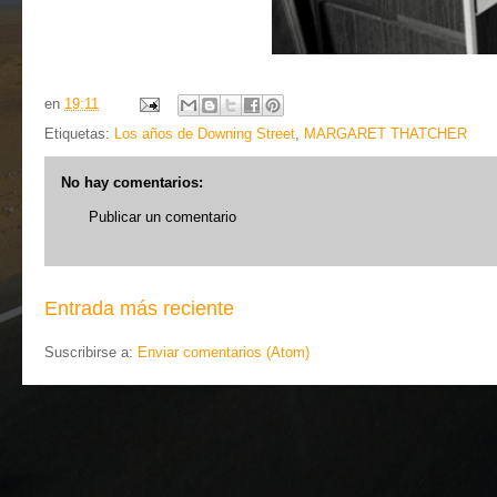
en
19:11
Etiquetas:
Los años de Downing Street
,
MARGARET THATCHER
No hay comentarios:
Publicar un comentario
Entrada más reciente
Suscribirse a:
Enviar comentarios (Atom)