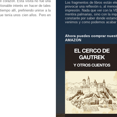
 corazón. Esta visita no fue una
Los fragmentos de libros están el
ionable interés en hacer de tales
provocar una reflexión o, al meno
mpo allí, prefiriendo unirse a la
impresión. Nada que ver con la 
mentira palmarias, sino con la inq
que tenía unos cien años. Pero en
constante por saber donde estam
venimos y como podemos acabar
Ahora puedes comprar nuestr
AMAZON