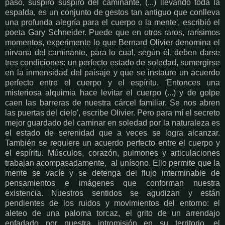
paso, suspiro suspiro del caminante, (...) llevando toda la
espalda, es un conjunto de gestos tan antiguo que conlleva
una profunda alegría para el cuerpo o la mente', escribió el
poeta Gary Schneider. Puede que en otros raros, rarísimos
momentos, experimente lo que Bernard Olivier denomina el
nirvana del caminante, para lo cual, según él, deben darse
tres condiciones: un perfecto estado de soledad, sumergirse
en la inmensidad del paisaje y que se instaure un acuerdo
perfecto entre el cuerpo y el espíritu. 'Entonces una
misteriosa alquimia hace levitar el cuerpo (...) y de golpe
caen las barreras de nuestra cárcel familiar. Se nos abren
las puertas del cielo', escribe Olivier. Pero para mí el secreto
mejor guardado del caminar en soledad por la naturaleza es
el estado de serenidad que a veces se logra alcanzar.
También se requiere un acuerdo perfecto entre el cuerpo y
el espíritu. Músculos, corazón, pulmones y articulaciones
trabajan acompasadamente, al unísono. Ello permite que la
mente se vacíe y se detenga del flujo interminable de
pensamientos e imágenes que conforman nuestra
existencia. Nuestros sentidos se agudizan y están
pendientes de los ruidos y movimientos del entorno: el
aleteo de una paloma torcaz, el grito de un arrendajo
enfadado por nuestra intromisión en su territorio, el