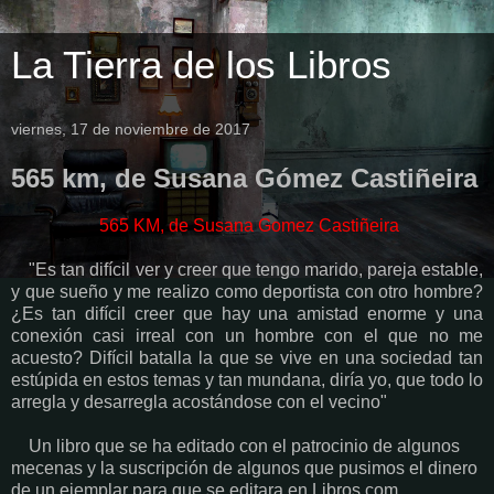
La Tierra de los Libros
viernes, 17 de noviembre de 2017
565 km, de Susana Gómez Castiñeira
565 KM, de Susana Gomez Castiñeira
"Es tan difícil ver y creer que tengo marido, pareja estable,
y que sueño y me realizo como deportista con otro hombre?
¿Es tan difícil creer que hay una amistad enorme y una
conexión casi irreal con un hombre con el que no me
acuesto? Difícil batalla la que se vive en una sociedad tan
estúpida en estos temas y tan mundana, diría yo, que todo lo
arregla y desarregla acostándose con el vecino"
Un libro que se ha editado con el patrocinio de algunos
mecenas y la suscripción de algunos que pusimos el dinero
de un ejemplar para que se editara en Libros.com