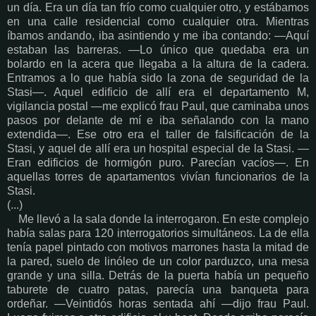
un día. Era un día tan frío como cualquier otro, y estábamos
en una calle residencial como cualquier otra. Mientras
íbamos andando, iba asintiendo y me iba contando: —Aquí
estaban las barreras. —Lo único que quedaba era un
bolardo en la acera que llegaba a la altura de la cadera.
Entramos a lo que había sido la zona de seguridad de la
Stasi—. Aquel edificio de allí era el departamento M,
vigilancia postal —me explicó frau Paul, que caminaba unos
pasos por delante de mí e iba señalando con la mano
extendida—. Ese otro era el taller de falsificación de la
Stasi, y aquel de allí era un hospital especial de la Stasi. —
Eran edificios de hormigón puro. Parecían vacíos—. En
aquellas torres de apartamentos vivían funcionarios de la
Stasi.
(...)
Me llevó a la sala donde la interrogaron. En este complejo
había salas para 120 interrogatorios simultáneos. La de ella
tenía papel pintado con motivos marrones hasta la mitad de
la pared, suelo de linóleo de un color parduzco, una mesa
grande y una silla. Detrás de la puerta había un pequeño
taburete de cuatro patas, parecía una banqueta para
ordeñar. —Veintidós horas sentada ahí —dijo frau Paul.