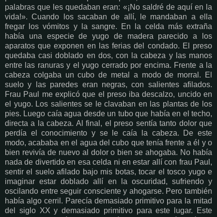
palabras que les quedaban eran: «¡No saldré de aquí en la
vida!». Cuando los sacaban de allí, le mandaban a ella
fregar los vómitos y la sangre. En la celda más extraña
había una especie de yugo de madera parecido a los
aparatos que exponen en las ferias del condado. El preso
quedaba casi doblado en dos, con la cabeza y las manos
entre las ranuras y el yugo cerrado por encima. Frente a la
cabeza colgaba un cubo de metal a modo de morral. El
suelo y las paredes eran negras, con salientes afilados.
Frau Paul me explicó que el preso iba descalzo, uncido en
el yugo. Los salientes se le clavaban en las plantas de los
pies. Luego caía agua desde un tubo que había en el techo,
directa a la cabeza. Al final, el preso sentía tanto dolor que
perdía el conocimiento y se le caía la cabeza. De este
modo, acababa en el agua del cubo que tenía frente a él y o
bien revivía de nuevo al dolor o bien se ahogaba. No había
nada de divertido en esa celda ni en estar allí con frau Paul,
sentir el suelo afilado bajo mis botas, tocar el tosco yugo e
imaginar estar doblado allí en la oscuridad, sufriendo y
oscilando entre seguir consciente y ahogarse. Pero también
había algo cerril. Parecía demasiado primitivo para la mitad
del siglo XX y demasiado primitivo para este lugar. Este