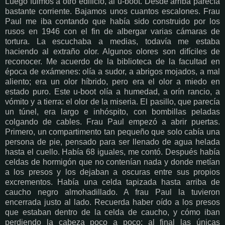
Luego fuimos a otro edificio, al u-boot. Desde arriba parecía
bastante corriente. Bajamos unos cuantos escalones. Frau
Paul me iba contando que había sido construido por los
rusos en 1946 con el fin de albergar varias cámaras de
tortura. La escuchaba a medias, todavía me estaba
haciendo al extraño olor. Algunos olores son difíciles de
reconocer. Me acuerdo de la biblioteca de la facultad en
época de exámenes: olía a sudor, a abrigos mojados, a mal
aliento; era un olor híbrido, pero era el olor a miedo en
estado puro. Este u-boot olía a humedad, a orín rancio, a
vómito y a tierra: el olor de la miseria. El pasillo, que parecía
un túnel, era largo e inhóspito, con bombillas peladas
colgando de cables. Frau Paul empezó a abrir puertas.
Primero, un compartimento tan pequeño que solo cabía una
persona de pie, pensado para ser llenado de agua helada
hasta el cuello. Había 68 iguales, me contó. Después había
celdas de hormigón que no contenían nada y donde metían
a los presos y los dejaban a oscuras entre sus propios
excrementos. Había una celda tapizada hasta arriba de
caucho negro almohadillado. A frau Paul la tuvieron
encerrada justo al lado. Recuerda haber oído a los presos
que estaban dentro de la celda de caucho, y cómo iban
perdiendo la cabeza poco a poco; al final las únicas