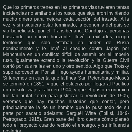
Que los primeros trenes en las primeras vías tuvieran tantas
incidencias no amilanó a los rusos, que siguieron invirtiendo
mucho dinero para mejorar cada sección del trazado. A la
vez, y sin siquiera estar terminado, la economia del pais se
vio beneficiada por el Transiberiano. Condujo a personas
buscando un nuevo horizonte, llevó a exiliados, ocupó
territorios que solo estaban en poder de Rusia
nominalmente y le llevó al choque contra Japón por
Manchuria en un conflicto difícil de asumir por el imperio
ruso. Igualmente extendió la revolución y la Guerra Civil
corrió por sus raíles en uno y otro sentido. Algo que Trotsky
supo aprovechar. Por alli llego ayuda humanitaria y militar.
Si tenemos en cuenta que la línea San Petersburgo-Moscú
se terminó en 1851, y que el esfuerzo por llegar al Pacífico
en un solo viaje acabó en 1904, y que el gasto económico
fue tan brutal como para justificar la revolución de 1905,
veremos que hay muchas historias que contar, pero
principalmente la de un hombre que lo puso todo de su
parte por sacarlo adelante: Serguéi Witte (Tbilisi, 1849-
Petrogrado, 1915). Gran parte del libro cuenta cómo planeó
todo el proyecto cuando recibió el encargo, y su influencia
posterior.