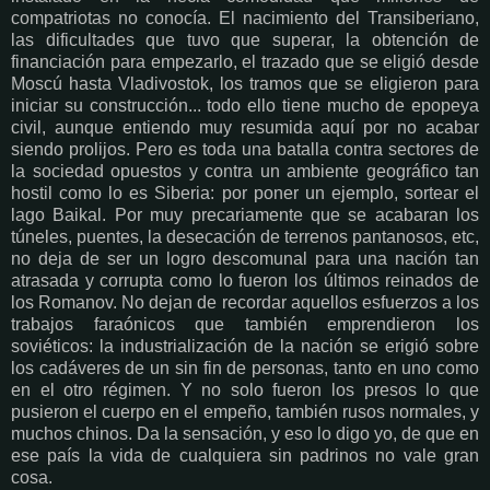
compatriotas no conocía. El nacimiento del Transiberiano,
las dificultades que tuvo que superar, la obtención de
financiación para empezarlo, el trazado que se eligió desde
Moscú hasta Vladivostok, los tramos que se eligieron para
iniciar su construcción... todo ello tiene mucho de epopeya
civil, aunque entiendo muy resumida aquí por no acabar
siendo prolijos. Pero es toda una batalla contra sectores de
la sociedad opuestos y contra un ambiente geográfico tan
hostil como lo es Siberia: por poner un ejemplo, sortear el
lago Baikal. Por muy precariamente que se acabaran los
túneles, puentes, la desecación de terrenos pantanosos, etc,
no deja de ser un logro descomunal para una nación tan
atrasada y corrupta como lo fueron los últimos reinados de
los Romanov. No dejan de recordar aquellos esfuerzos a los
trabajos faraónicos que también emprendieron los
soviéticos: la industrialización de la nación se erigió sobre
los cadáveres de un sin fin de personas, tanto en uno como
en el otro régimen. Y no solo fueron los presos lo que
pusieron el cuerpo en el empeño, también rusos normales, y
muchos chinos. Da la sensación, y eso lo digo yo, de que en
ese país la vida de cualquiera sin padrinos no vale gran
cosa.