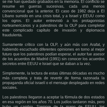
se me han quedado grabados en la memoria. El conflicto se
resume en guerras sucesivas, cada una menos
convencional que la anterior. El caso de 1982 deja a El
Líbano sumido en una crisis total, y a Israel y EEUU como
los ogros. El autor entrevistó a los protagonistas
norteamericanos y a palestinos de la OLP para completar
este complicado capítulo de invasión y diplomacia
fraudulenta.
Sumamente crítico con la OLP, y aún más con Arafat, y
habiendo escuchado diferentes opiniones en torno al mejor
futuro que los palestinos podían esperar, el autor fue asesor
de los acuerdos de Madrid (1991) sin conocer los acuerdos
secretos entre EEUU e Israel que se daban a la vez.
Simplemente, la lectura de estas últimas décadas es mucho
más completa y trata de revertir de forma razonada la
propaganda oficial israelí o el mensaje desplegado en redes
sociales.
Los palestinos llegaron a aceptar la fórmula de dos estados
en esa región en los años 70. Los judíos tardaron más, pero
hubo un cambio. Siempre de la mano de EEUU, los