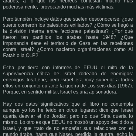
árabes, a lo que los hebreos contestan mucho más
poderosamente, provocando muchas más víctimas.
Pero también incluye datos que suelen desconocerse: ¿que
suerte corrieron los palestinos exiliados? ¿Cómo se llegó a
la división interna entre facciones palestinas? ¿Por qué
fueron tan pardillos los árabes hasta 1948? ¿Que
importancia tiene el territorio de Gaza en las rebeliones
contra Israel? ¿Como nacieron organizaciones como Al
Fatah o la OLP?
Echa por tierra con informes de EEUU el mito de la
supervivencia crítica de Israel rodeado de enemigos:
enemigos los tiene, pero Israel era muy superior a todos
ellos en conjunto durante la guerra de Los seis días (1967).
Porque, en sentido militar, Israel es una apisonadora.
Hay dos datos significativos que el libro no contempla
aunque yo los he leido en otros lugares: dice que Israel
quería desviar el río Jordán, pero no que Siria quería lo
mismo. Lo otro es que EEUU no mostró un apoyo decidido a
Israel, y que trato de no empañar sus relaciones con el
mundo árabe, hasta que Naser, perdida la guerra, echó la