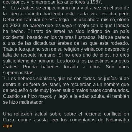
decisiones y reinterpretar las anteriores a 1967.
5. Los árabes se empecinaron una y otra vez en el uso de
la fuerza cuando haciendo esto cada vez les iba peor.
Debieron cambiar de estrategia. Incluso ahora mismo, otoño
de 2023, no parece que les vaya ir mejor con lo que Hamas
ha hecho. El trato de Israel ha sido indigno de un país
occidental, basado en los valores ilustrados. Más se parece
a una de las dictaduras árabes de las que está rodeado.
Trata a los que no son de su religión y etnia con desprecio y
falta de respeto humano. Si no eres uno de ellos, no eres
suficientemente humano. Les tocó a los palestinos y a otros
árabes. Podría haberles tocado a otros. Son unos
supremacistas.
7. Los hebreos sionistas, que no son todos los judíos ni de
dentro ni de fuera de Israel, me recuerdan a un hombre que
de pequeño o de muy joven sufrió malos tratos continuados.
Cuando se hizo mayor, y llegó a la edad adulta, él también
se hizo maltratador.
Una reflexión actual sobre sobre el reciente conflicto en
Gaza, donde asusta leer los comentarios de Netanyahu
aqui
.