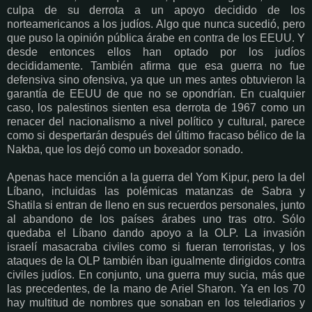
culpa de su derrota a un apoyo decidido de los
norteamericanos a los judíos. Algo que nunca sucedió, pero
que puso la opinión pública árabe en contra de los EEUU. Y
desde entonces ellos han optado por los judíos
decididamente. También afirma que esa guerra no fue
defensiva sino ofensiva, ya que un mes antes obtuvieron la
garantía de EEUU de que no se opondrían. En cualquier
caso, los palestinos sienten esa derrota de 1967 como un
renacer del nacionalismo a nivel político y cultural, parece
como si despertarán después del último fracaso bélico de la
Nakba, que los dejó como un boxeador sonado.
Apenas hace mención a la guerra del Yom Kipur, pero la del
Líbano, incluidas las polémicas matanzas de Sabra y
Shatila si entran de lleno en sus recuerdos personales, junto
al abandono de los países árabes uno tras otro. Sólo
quedaba el Líbano dando apoyo a la OLP. La invasión
israelí masacraba civiles como si fueran terroristas, y los
ataques de la OLP también iban igualmente dirigidos contra
civiles judíos. En conjunto, una guerra muy sucia, más que
las precedentes, de la mano de Ariel Sharon. Ya en los 70
hay multitud de nombres que sonaban en los telediarios y