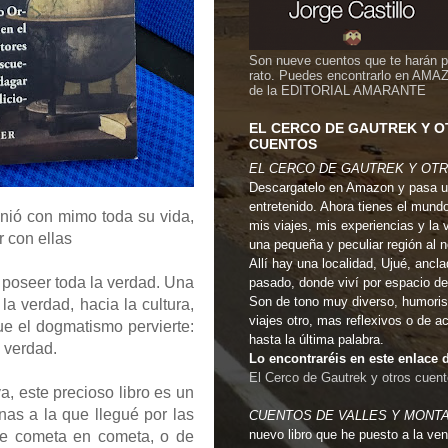
Son nueve cuentos que te harán 
rato. Puedes encontrarlo en AMA
de la EDITORIAL AMARANTE
EL CERCO DE GAUTREK Y 
CUENTOS
EL CERCO DE GAUTREK Y OT
Descargatelo en Amazon y pasa u
entretenido. Ahora tienes el mund
unió con mimo toda su vida,
mis viajes, mis experiencias y la 
 con ellas
una pequeña y peculiar región al 
Allí hay una localidad, Ujué, ancla
e poseer toda la verdad. Una
pasado, donde viví por espacio de
Son de tono muy diverso, humoris
a verdad, hacia la cultura,
viajes otro, mas reflexivos o de a
ue el dogmatismo pervierte:
hasta la última palabra.
 verdad.
Lo encontraréis en este enlac
El Cerco de Gautrek y otros cuen
, este precioso libro es un
nas a la que llegué por las
CUENTOS DE VALLES Y MONT
nuevo libro que he puesto a la ven
s de cometa en cometa, o de