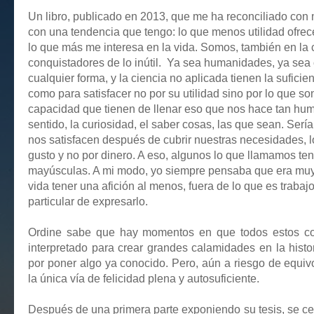
Un libro, publicado en 2013, que me ha reconciliado con 
con una tendencia que tengo: lo que menos utilidad ofre
lo que más me interesa en la vida. Somos, también en la c
conquistadores de lo inútil. Ya sea humanidades, ya sea c
cualquier forma, y la ciencia no aplicada tienen la suficie
como para satisfacer no por su utilidad sino por lo que so
capacidad que tienen de llenar eso que nos hace tan hu
sentido, la curiosidad, el saber cosas, las que sean. Ser
nos satisfacen después de cubrir nuestras necesidades, 
gusto y no por dinero. A eso, algunos lo que llamamos te
mayúsculas. A mi modo, yo siempre pensaba que era muy
vida tener una afición al menos, fuera de lo que es trabaj
particular de expresarlo.
Ordine sabe que hay momentos en que todos estos c
interpretado para crear grandes calamidades en la hist
por poner algo ya conocido. Pero, aún a riesgo de equiv
la única vía de felicidad plena y autosuficiente.
Después de una primera parte exponiendo su tesis, se ce