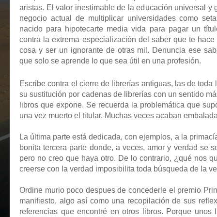
aristas. El valor inestimable de la educación universal y g
negocio actual de multiplicar universidades como set
nacido para hipotecarte media vida para pagar un títu
contra la extrema especialización del saber que te hac
cosa y ser un ignorante de otras mil. Denuncia ese sabe
que solo se aprende lo que sea útil en una profesión.
Escribe contra el cierre de librerías antiguas, las de toda 
su sustitución por cadenas de librerías con un sentido má
libros que expone. Se recuerda la problemática que sup
una vez muerto el titular. Muchas veces acaban embalad
La última parte está dedicada, con ejemplos, a la primací
bonita tercera parte donde, a veces, amor y verdad se s
pero no creo que haya otro. De lo contrario, ¿qué nos q
creerse con la verdad imposibilita toda búsqueda de la ve
Ordine murio poco despues de concederle el premio Princ
manifiesto, algo así como una recopilación de sus refle
referencias que encontré en otros libros. Porque unos 