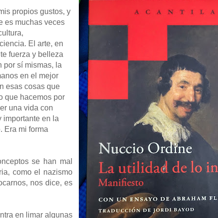
mis propios gustos, y
ce es muchas veces
ultura,
iencia. El arte, en
nte fuerza y belleza
n por sí mismas, la
manos en el mejor
ían esas cosas que
lo que hacemos por
ner una vida con
 importante en la
o. Era mi forma
onceptos se han mal
oria, como el nazismo
ocarnos, nos dice, es
ntra en limar algunas