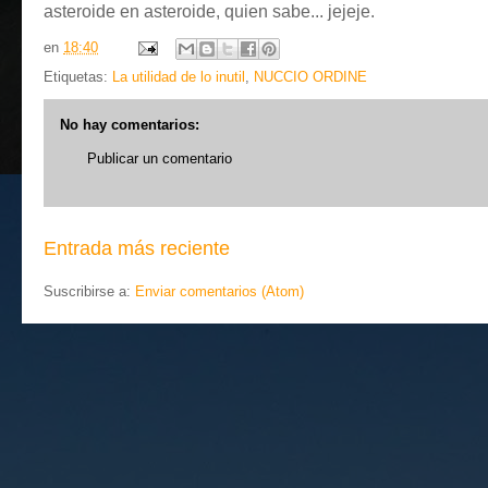
asteroide en asteroide, quien sabe... jejeje.
en
18:40
Etiquetas:
La utilidad de lo inutil
,
NUCCIO ORDINE
No hay comentarios:
Publicar un comentario
Entrada más reciente
Suscribirse a:
Enviar comentarios (Atom)