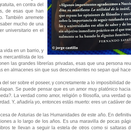
ratuita, en contra del
as, de esas que han
lo. También arremete
e saber mucho de una
r universitario en el
la vida en un barrio, y
s mercantilista de los
onen las grandes librerías privadas, esas que una persona re
as en almacenes sin que sus descendientes no sepan qué hacer
a del ser sobre el poseer, y concretamente a lo imposibilidad d
olapan. Se puede pensar que es un amor muy platónico hacia l
ueda?. La verdad como amor, religión o filosofía, una verdad q
rdad. Y, añadiría yo, entonces estás muerto: eres un cadáver de
esa de Asturias de las Humanidades de este año. En definitiva
xiones a lo largo de los años. Es una maravilla de pocas pági
libros te llevan a seguir la estela de otros como si saltara