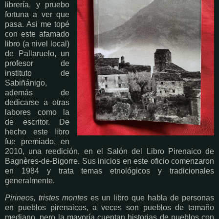
librería, y pruebo
fortuna a ver que
pasa. Asi me topé
con este afamado
libro (a nivel local)
de Pallaruelo, un
profesor de
instituto de
Sabiñánigo,
además de
dedicarse a otras
labores como la
de escritor. De
hecho este libro
fue premiado, en
2010, una reedición, en el Salón del Libro Pirenaico de
Bagnères-de-Bigorre. Sus inicios en este oficio comenzaron
en 1984 y trata temas etnológicos y tradicionales
generalmente.
Pirineos, tristes montes
es un libro que habla de personas
en pueblos pirenaicos, a veces son pueblos de tamaño
mediano, pero la mayoría cuentan historias de pueblos con