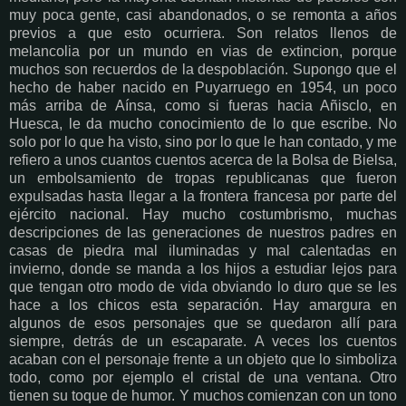
muy poca gente, casi abandonados, o se remonta a años
previos a que esto ocurriera. Son relatos llenos de
melancolia por un mundo en vias de extincion, porque
muchos son recuerdos de la despoblación. Supongo que el
hecho de haber nacido en Puyarruego en 1954, un poco
más arriba de Aínsa, como si fueras hacia Añisclo, en
Huesca, le da mucho conocimiento de lo que escribe. No
solo por lo que ha visto, sino por lo que le han contado, y me
refiero a unos cuantos cuentos acerca de la Bolsa de Bielsa,
un embolsamiento de tropas republicanas que fueron
expulsadas hasta llegar a la frontera francesa por parte del
ejército nacional. Hay mucho costumbrismo, muchas
descripciones de las generaciones de nuestros padres en
casas de piedra mal iluminadas y mal calentadas en
invierno, donde se manda a los hijos a estudiar lejos para
que tengan otro modo de vida obviando lo duro que se les
hace a los chicos esta separación. Hay amargura en
algunos de esos personajes que se quedaron allí para
siempre, detrás de un escaparate. A veces los cuentos
acaban con el personaje frente a un objeto que lo simboliza
todo, como por ejemplo el cristal de una ventana. Otro
tienen su toque de humor. Y muchos comienzan con un tono