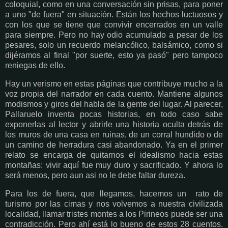
coloquial, como en una conversación sin prisas, para poner
a uno "de fuera" en situación. Están los hechos luctuosos y
con los que se tiene que convivir encerrados en un valle
para siempre. Pero no hay odio acumulado a pesar de los
pesares, solo un recuerdo melancólico, balsámico, como si
dijéramos al final "por suerte, esto ya pasó" pero tampoco
reniegas de ello.
Hay un verismo en estas páginas que contribuye mucho a la
voz propia del narrador en cada cuento. Mantiene algunos
modismos y giros del habla de la gente del lugar. Al parecer,
Pallaruelo inventa pocas historias, en todo caso sabe
exponerlas al lector y abrirle una historia oculta detrás de
los muros de una casa en ruinas, de un corral hundido o de
un camino de herradura casi abandonado. Ya en el primer
relato se encarga de quitarnos el idealismo hacia estas
montañas: vivir aquí fue muy duro y sacrificado. Y ahora lo
será menos, pero aun asi no le debe faltar dureza.
Para los de fuera, que llegamos, hacemos un rato de
turismo por las cimas y nos volvemos a nuestra civilizada
localidad, llamar tristes montes a los Pirineos puede ser una
contradicción. Pero ahí está lo bueno de estos 28 cuentos.