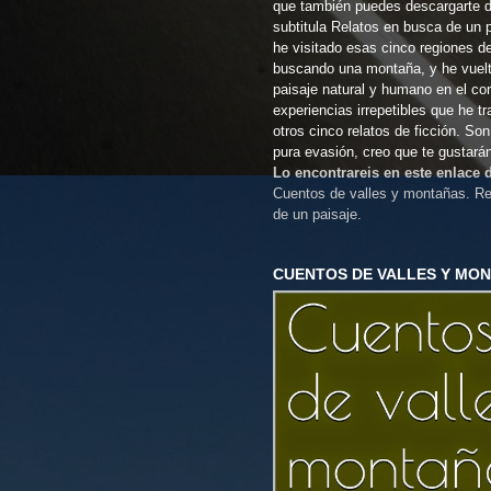
que también puedes descargarte 
subtitula Relatos en busca de un 
he visitado esas cinco regiones d
buscando una montaña, y he vuel
paisaje natural y humano en el co
experiencias irrepetibles que he t
otros cinco relatos de ficción. So
pura evasión, creo que te gustará
Lo encontrareis en este enlace
Cuentos de valles y montañas. Re
de un paisaje.
CUENTOS DE VALLES Y MO