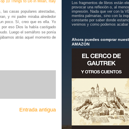
Los fragmentos de libros están el
provocar una reflexión o, al meno
s, las casas populares atestadas,
impresión. Nada que ver con la 
mentira palmarias, sino con la inq
ran, y mi padre miraba alrededor
constante por saber donde estam
un poco. Sí, creo que es ella. Yo
venimos y como podemos acabar
, por eso Dios la había castigado
 mudo. Luego el semáforo se ponía
 dejábamos atrás aquel momento de
Ahora puedes comprar nuestr
AMAZON
Entrada antigua