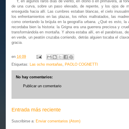
Y, en algunos raros días de viento, en otoño o en primavera, al fon
de una curva, sobre un paso elevado, de repente, y los ojos de mi
enseguida hacia allí. Las cumbres estaban blancas, el cielo inusualm
los enfrentamientos en las plazas, los niños maltratados, las madr
como orientando la brújula en la geografía urbana. ¿Qué es esto, la 
recordaba bien la historia: la Grigna era una guerrera preciosa y cru
transformándola en montaña. Y ahora estaba allí, en el parabrisas, d
en verde, un peatón cruzaba corriendo, detrás alguien tocaba el clax
gracia.
en
14:09
Etiquetas:
Las ocho montañas
,
PAOLO COGNETTI
No hay comentarios:
Publicar un comentario
Entrada más reciente
Suscribirse a:
Enviar comentarios (Atom)