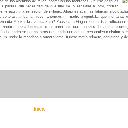
do de las avenidas de Milán, aparecían las montañas. Ocurría después
s padres, sin necesidad de que uno se lo señalase al otro, corrían
ente azul, una sensación de milagro. Abajo estaban las fábricas alborotada
es solteras; arriba, la nieve. Entonces mi madre preguntaba qué montañas e
avenida Monza, la avenida Zara? Pues es la Grigna, decía, tras reflexionar 
el, hacía matar a flechazos a los caballeros que subían a declararle su amor
ejándose admirar por nosotros tres, cada uno con un pensamiento distinto y
on, mi padre lo mandaba a tomar viento, furioso metía primera, aceleraba y
Inicio