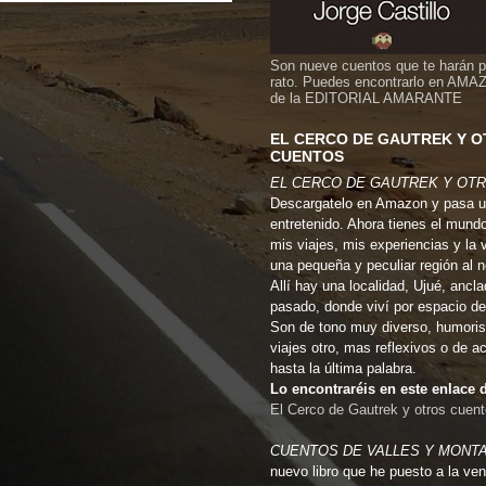
Son nueve cuentos que te harán 
rato. Puedes encontrarlo en AMA
de la EDITORIAL AMARANTE
EL CERCO DE GAUTREK Y 
CUENTOS
EL CERCO DE GAUTREK Y OT
Descargatelo en Amazon y pasa u
entretenido. Ahora tienes el mund
mis viajes, mis experiencias y la 
una pequeña y peculiar región al 
Allí hay una localidad, Ujué, ancla
pasado, donde viví por espacio de
Son de tono muy diverso, humoris
viajes otro, mas reflexivos o de a
hasta la última palabra.
Lo encontraréis en este enlac
El Cerco de Gautrek y otros cuen
CUENTOS DE VALLES Y MONT
nuevo libro que he puesto a la ven