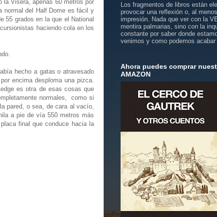
o la Visera, apenas 60 metros por
Los fragmentos de libros están el
a normal del Half Dome es fácil y
provocar una reflexión o, al meno
e 55 grados en la que el National
impresión. Nada que ver con la 
mentira palmarias, sino con la inq
ursionistas haciendo cola en los
constante por saber donde estam
venimos y como podemos acabar
ndo.
Ahora puedes comprar nuestr
había hecho a gatas o atravesado
AMAZON
e por encima desploma una pizca.
 Ledge es otra de esas cosas que
n completamente normales, como si
a pared, o sea, de cara al vacío,
hila a pie de vía 550 metros más
placa final que conduce hacia la