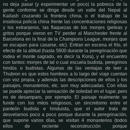
no deja pasar (y experimentar un poco) la pobreza de la
gente conforme se dirige desde un valle del Nepal al
Kailash cruzando la frontera china, o el trabajo de la
insidiosa policía china frente las concentraciones religiosas
y los extranjeros, las flaquezas de los monjes (peleas y
gritos porque vieron en TV perder al Manchester frente al
Barcelona en la final de la Champions League, monjes que
se escapan para casarse, etc). Entran en escena el frío, el
efecto de la altitud (hasta 5600 durante la peregrinación que
rodea el monte sagrado, es decir la Kora), y el encuentro
con tantos: monjes de tal o cual escuela budista, peregrinos
hindús o budistas. Algunas de las ventajas de leer a
Thubron es que estos hombres a lo largo del viaje cuentan
con voz propia, y además las descripciones de ellos y los
paisajes, monasterios, etc. son muy adecuadas. Con ellas
se puede apreciar la sensación de soledad en el lugar, pero
no de desamparo, por ejemplo. El paisaje realmente se
funde con los mitos religiosos, un sincretismo entre el
panteón budista e hinduista, que el autor trata de
desvelarnos poco a poco porque durante la peregrinación,
que supone varios días, se visitan 4 monasterios (todos
ellos de reciente reconstrucción porque