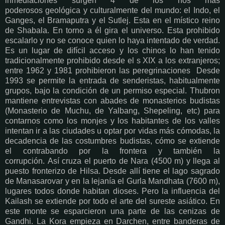
inmediaciones surgen 4 de los ríos más
poderosos geológica y culturalmente del mundo: el Indo, el
Ganges, el Bramaputra y el Sutlej. Esta en el místico reino
de Shabala. En torno a él gira el universo. Esta prohibido
escalarlo y no se conoce quien lo haya intentado de verdad.
Es un lugar de difícil acceso y los chinos lo han tenido
tradicionalmente prohibido desde el s XIX a los extranjeros;
entre 1962 y 1981 prohibieron las peregrinaciones Desde
1993 se permite la entrada de senderistas, habitualmente
grupos, bajo la condición de un permiso especial. Thubron
mantiene entrevistas con abades de monasterios budistas
(Monasterio de Muchu, de Yalbang, Shepeling, etc) para
contarnos como los monjes y los habitantes de los valles
intentan ir a las ciudades u optar por vidas más cómodas, la
decadencia de las costumbres budistas, cómo se extiende
el contrabando por la frontera y también la
corrupción. Así cruza el puerto de Nara (4500 m) y llega al
puesto fronterizo de Hilsa. Desde allí tiene el lago sagrado
de Manasarovar y en la lejanía el Gurla Mandhata (7600 m),
lugares todos donde habitan dioses. Pero la influencia del
Kailash se extiende por todo el arte del sureste asiático. En
este monte se esparcieron una parte de las cenizas de
Gandhi. La Kora empieza en Darchen, entre banderas de