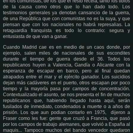
en los comunistas, de los que el resto recela, tanto los tibios
de la causa como otros que lo han dado todo. Los
testimonios generales ya denotan cansancio de la guerra,
de una República que con comunistas no es la suya, y que
piensan que con los nacionales no habrá represalias. La
retaguardia franquista es todo lo contrario: segura y
entusiasta de que van a ganar.
Cuando Madrid cae es en medio de un caos donde, por
ejemplo, salen miles de nacionales de sus escondites
durante el tiempo de guerra desde el 36. Todos los
republicanos huyen a Valencia, Gandía o Alicante con la
esperanza de escapar en barco, pero al final quedan
atrapados entre el mar y el ejército ganador. Los suicidios
dejan más cadáveres en el puerto, otros escapan por poco
tiempo y la mayoría pasa por campos de concentración.
Contextualizado el asunto, se nos presenta el fin de muchos
republicanos que, habiendo llegado hasta aquí, serán
fusilados de inmediato, condenados a muerte o a años de
prisión. Los que aun podian contarlo en 1975, dijeron a
Fraser como les fue: gente que cruzó a Francia, que pasó
por los campos de trabajo alemanes, que volvió a España al
maquis... Tampoco muchos del bando vencedor quedaron