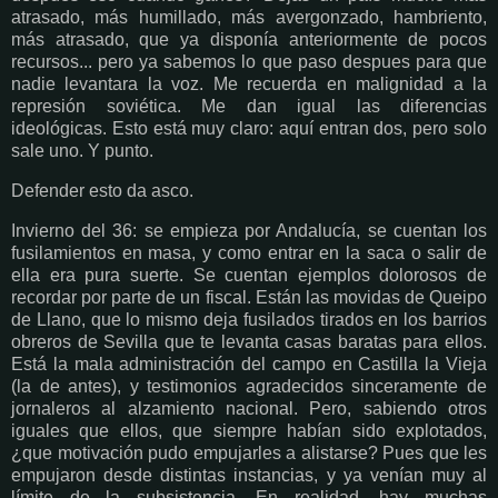
atrasado, más humillado, más avergonzado, hambriento,
más atrasado, que ya disponía anteriormente de pocos
recursos... pero ya sabemos lo que paso despues para que
nadie levantara la voz. Me recuerda en malignidad a la
represión soviética. Me dan igual las diferencias
ideológicas. Esto está muy claro: aquí entran dos, pero solo
sale uno. Y punto.
Defender esto da asco.
Invierno del 36: se empieza por Andalucía, se cuentan los
fusilamientos en masa, y como entrar en la saca o salir de
ella era pura suerte. Se cuentan ejemplos dolorosos de
recordar por parte de un fiscal. Están las movidas de Queipo
de Llano, que lo mismo deja fusilados tirados en los barrios
obreros de Sevilla que te levanta casas baratas para ellos.
Está la mala administración del campo en Castilla la Vieja
(la de antes), y testimonios agradecidos sinceramente de
jornaleros al alzamiento nacional. Pero, sabiendo otros
iguales que ellos, que siempre habían sido explotados,
¿que motivación pudo empujarles a alistarse? Pues que les
empujaron desde distintas instancias, y ya venían muy al
límite de la subsistencia. En realidad, hay muchas