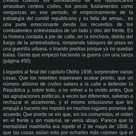
Oviedo cuando los bombardeos de los republicanos
arrasaban centros civiles, los pocos fusilamentos como
venganzas en ese periodo, el empecinamiento de la
estrategia del comité republicano y su falta de armas... es
una parte emocionante desde los recuerdos de los
combatientes entrevistados de un lado y otro del frente. Es
la historia contada a pie de calle, en la trinchera, detrás del
fuego de la ametralladora, rompiendo tabiques de pisos en
una guerrilla urbana, o tirando piedras porque ya no quedan
balas. Gente que empezó haciendo la guerra con una lanza
(página 450)
Llegados al final del capítulo Otoño 1936, sorprenden varias
cosas. Que los rebeldes esperasen acabar pronto, que un
número altísimo de civiles saliera a la calle a defender la
República y, sobre todo, a no volver a lo vivido antes. Que
las agrupaciones políticas, a veces tan diferentes, salieran a
rechazar el alzamiento, y el mismo entusiasmo que les
empujó a hacerlo les impidió en muchos lugares ponerse de
acuerdo. Que pronto se vio que, sin los comunistas, el orden
en el frente y sin material, se venía abajo. Parece que la
mentalidad madrileña era repetir el 2 de mayo de 1808, y
que las cosas salían solo por echarles más cojones que el