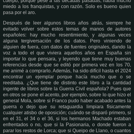
cuerpo, porque pese a las décadas pasadas, había mucho
miedo a los franquistas, y con razón. Solo es bueno quien
pasa por el aro.
Después de leer algunos libros años atrás, siempre he
evitado volver sobre estos temas de manos de autores
españoles: hay mucho resentimiento, y algunas veces
alguna tergiversación de los datos. Pero viniendo de
alguien de fuera, con datos de fuentes originales, dando la
voz a todo el que viviera aquellos años en España sin
importar lo que pensara, y leyendo que tiene muy buenas
referencias desde que se editó por primera vez en los 70,
me animé a comprarlo. Además, ha sido difícil hasta el 2024
encontrar un ejemplar porque hacía mucho que o se
reeditaba. ¿Que tiene de distinto este libro a la cantidad
ingente de libros sobre la Guerra Civil española? Pues que
en otros se pone el acento, por ejemplo, sobre lo que hizo el
general Mola, sobre si Franco pudo haber acabado antes la
guerra o dejo que su retaguardia limpiara físicamente
cualquier atisbo de oposición; cuándo se disparó primero, si
en el 31, el 34 o el 36, si los hermanos Machado estaban
enfrentados o no, que si la Pasionaria, o donde fueron a
parar los restos de Lorca; que si Queipo de Llano, o cuantos