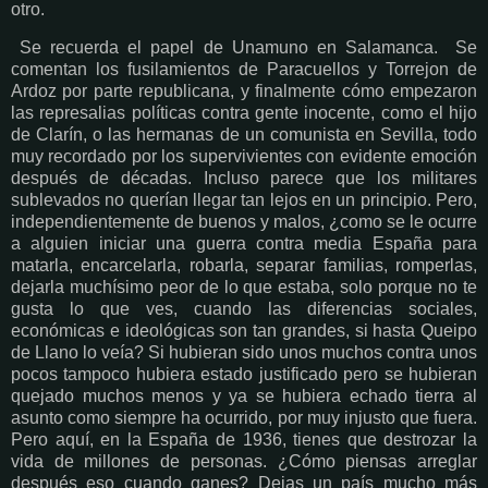
otro.
Se recuerda el papel de Unamuno en Salamanca. Se
comentan los fusilamientos de Paracuellos y Torrejon de
Ardoz por parte republicana, y finalmente cómo empezaron
las represalias políticas contra gente inocente, como el hijo
de Clarín, o las hermanas de un comunista en Sevilla, todo
muy recordado por los supervivientes con evidente emoción
después de décadas. Incluso parece que los militares
sublevados no querían llegar tan lejos en un principio. Pero,
independientemente de buenos y malos, ¿como se le ocurre
a alguien iniciar una guerra contra media España para
matarla, encarcelarla, robarla, separar familias, romperlas,
dejarla muchísimo peor de lo que estaba, solo porque no te
gusta lo que ves, cuando las diferencias sociales,
económicas e ideológicas son tan grandes, si hasta Queipo
de Llano lo veía? Si hubieran sido unos muchos contra unos
pocos tampoco hubiera estado justificado pero se hubieran
quejado muchos menos y ya se hubiera echado tierra al
asunto como siempre ha ocurrido, por muy injusto que fuera.
Pero aquí, en la España de 1936, tienes que destrozar la
vida de millones de personas. ¿Cómo piensas arreglar
después eso cuando ganes? Dejas un país mucho más