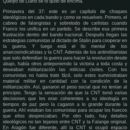
Queipo de Llano se lo quitó de encima.
Primavera del 37: este es un capítulo de choques
ideológicos en cada bando y como se resuelven. Primero, el
cabreo de falangistas y sobretodo de carlistas cuando
Franco los unifica en un partido. Se describe esa primera
frustración dentro del bando nacional. Después llegan las
estrategias comunistas al dictado de Stalin para cooperar en
la guerra. Y luego está el lío mental de los
anarcosindicalistas y la CNT. Además de los antimilitaristas
que solo defendían la guerra para hacer la revolución desde
abajo, había otros anteponiendo la victoria a toda costa y
deseaban militarización las milicias civiles. Con los
comunistas no había trato fácil, solo estos suministraban
material militar en cantidad con la condición de la
militarización. Así, ganaron el peso social que no tenían al
principio. Tengo la sensación de que la CNT tomó varias
decisiones que les eran coherentes a su ideología en
tiempos de paz pero la cagaron a lo grande durante la
guerra. Ahí estaban los comunistas para ocupar los huecos
que ellos despreciaban. Por otro lado, hay detalles
ideológicos no tan lejanos entre CNT y la Falange original.
En Aragón fue diferente, allí la CNT si ocupó espacio