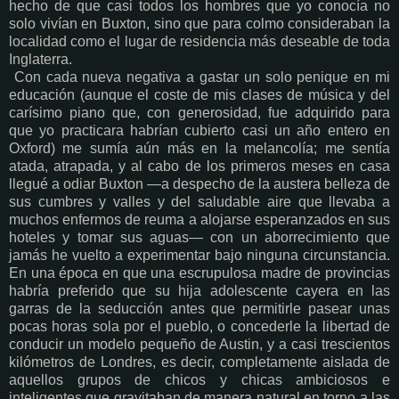
hecho de que casi todos los hombres que yo conocía no
solo vivían en Buxton, sino que para colmo consideraban la
localidad como el lugar de residencia más deseable de toda
Inglaterra.
Con cada nueva negativa a gastar un solo penique en mi
educación (aunque el coste de mis clases de música y del
carísimo piano que, con generosidad, fue adquirido para
que yo practicara habrían cubierto casi un año entero en
Oxford) me sumía aún más en la melancolía; me sentía
atada, atrapada, y al cabo de los primeros meses en casa
llegué a odiar Buxton —a despecho de la austera belleza de
sus cumbres y valles y del saludable aire que llevaba a
muchos enfermos de reuma a alojarse esperanzados en sus
hoteles y tomar sus aguas— con un aborrecimiento que
jamás he vuelto a experimentar bajo ninguna circunstancia.
En una época en que una escrupulosa madre de provincias
habría preferido que su hija adolescente cayera en las
garras de la seducción antes que permitirle pasear unas
pocas horas sola por el pueblo, o concederle la libertad de
conducir un modelo pequeño de Austin, y a casi trescientos
kilómetros de Londres, es decir, completamente aislada de
aquellos grupos de chicos y chicas ambiciosos e
inteligentes que gravitaban de manera natural en torno a las