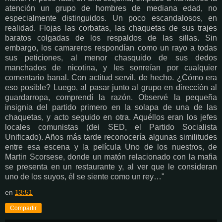
atención un grupo de hombres de mediana edad, no
especialmente distinguidos. Un poco escandalosos, en
realidad. Flojas las corbatas, las chaquetas de sus trajes
baratos colgadas de los respaldos de las sillas. Sin
embargo, los camareros respondían como un rayo a todas
sus peticiones, al menor chasquido de sus dedos
manchados de nicotina, y les sonreían por cualquier
comentario banal. Con actitud servil, de hecho. ¿Cómo era
eso posible? Luego, al pasar junto al grupo en dirección al
guardarropa, comprendí la razón. Observé la pequeña
insignia del partido primero en la solapa de una de las
chaquetas, y acto seguido en otra. Aquéllos eran los jefes
locales comunistas (dei SED, el Partido Socialista
Unificado). Años más tarde reconocería algunas similitudes
entre esa escena y la película Uno de los nuestros, de
Martin Scorsese, donde un matón relacionado con la mafia
se presenta en un restaurante y, al ver que le consideran
uno de los suyos, él se siente como un rey…"
en
13:51
Compartir