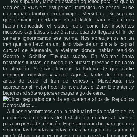
Por supuesto, también estaban aquellos para los que la
vida en la RDA era estupenda; fantástica, de hecho. Pude
comprobarlo también en mi viaje a Merseburg. Se suponía
que debíamos quedarnos en el distrito para el cual nos
habían concedido el visado, pero, como los insolentes
mocosos capitalistas que éramos, cuando llegaba el fin de
semana ignorábamos esa norma. Nos apretujamos en un
tren que nos llevó en un ilícito viaje de un día a la capital
cultural de Alemania, a Weimar, donde habían residido
Goethe y Schiller. Tuvimos suerte. En Weimar había
bastantes turistas, de modo que nuestra presencia no llamó
la atención. Además, tuvimos la fortuna de que nadie
comprobó nuestros visados. Aquella tarde de domingo,
antes de coger el tren de regreso a Merseburg, nos
acercamos al mejor hotel de la ciudad, el Zum Elefanten, y
bajamos al sótano para encargar algo de cena.
Allí nos encontramos con la habitual mirada apática de los
camareros empleados del Estado, entrenados al parecer
para no prestarte atención. Esperamos mucho para que nos
sirvieran las bebidas, y todavía más para que nos trajeran el
menú. Al poco rato, en una esquina, empezó a llamarnos la