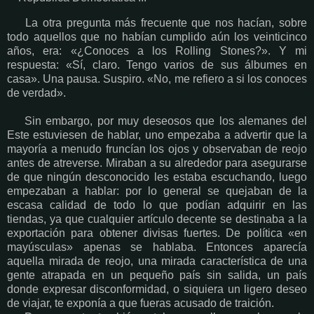
La otra pregunta más frecuente que nos hacían, sobre
todo aquellos que no habían cumplido aún los veinticinco
años, era: «¿Conoces a los Rolling Stones?». Y mi
respuesta: «Sí, claro. Tengo varios de sus álbumes en
casa». Una pausa. Suspiro. «No, me refiero a si los conoces
de verdad».
Sin embargo, por muy deseosos que los alemanes del
Este estuviesen de hablar, uno empezaba a advertir que la
mayoría a menudo fruncían los ojos y observaban de reojo
antes de atreverse. Miraban a su alrededor para asegurarse
de que ningún desconocido les estaba escuchando, luego
empezaban a hablar: por lo general se quejaban de la
escasa calidad de todo lo que podían adquirir en las
tiendas, ya que cualquier artículo decente se destinaba a la
exportación para obtener divisas fuertes. De política «en
mayúsculas» apenas se hablaba. Entonces aparecía
aquella mirada de reojo, una mirada característica de una
gente atrapada en un pequeño país sin salida, un país
donde expresar disconformidad, o siquiera un ligero deseo
de viajar, te exponía a que fueras acusado de traición.