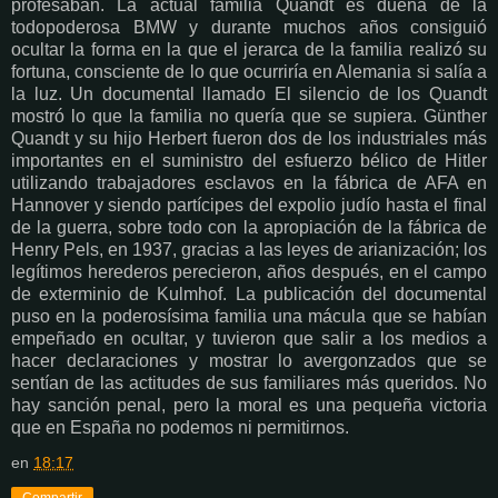
profesaban. La actual familia Quandt es dueña de la
todopoderosa BMW y durante muchos años consiguió
ocultar la forma en la que el jerarca de la familia realizó su
fortuna, consciente de lo que ocurriría en Alemania si salía a
la luz. Un documental llamado El silencio de los Quandt
mostró lo que la familia no quería que se supiera. Günther
Quandt y su hijo Herbert fueron dos de los industriales más
importantes en el suministro del esfuerzo bélico de Hitler
utilizando trabajadores esclavos en la fábrica de AFA en
Hannover y siendo partícipes del expolio judío hasta el final
de la guerra, sobre todo con la apropiación de la fábrica de
Henry Pels, en 1937, gracias a las leyes de arianización; los
legítimos herederos perecieron, años después, en el campo
de exterminio de Kulmhof. La publicación del documental
puso en la poderosísima familia una mácula que se habían
empeñado en ocultar, y tuvieron que salir a los medios a
hacer declaraciones y mostrar lo avergonzados que se
sentían de las actitudes de sus familiares más queridos. No
hay sanción penal, pero la moral es una pequeña victoria
que en España no podemos ni permitirnos.
en
18:17
Compartir