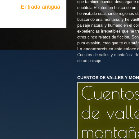
que también puedes descargarte 
Entrada antigua
subtitula Relatos en busca de un 
he visitado esas cinco regiones d
buscando una montaña, y he vuel
paisaje natural y humano en el co
experiencias irrepetibles que he t
otros cinco relatos de ficción. So
pura evasión, creo que te gustará
Lo encontrareis en este enlace
Cuentos de valles y montañas. Re
de un paisaje.
CUENTOS DE VALLES Y MO