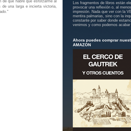
 de que habré que esforzarme al
Los fragmentos de libros están el
de una larga e incierta victoria,
provocar una reflexión o, al meno
ado."
impresión. Nada que ver con la 
mentira palmarias, sino con la inq
constante por saber donde estam
venimos y como podemos acabar
Ahora puedes comprar nuestr
AMAZON