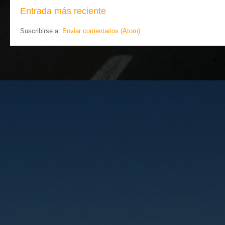
Entrada más reciente
Suscribirse a:
Enviar comentarios (Atom)