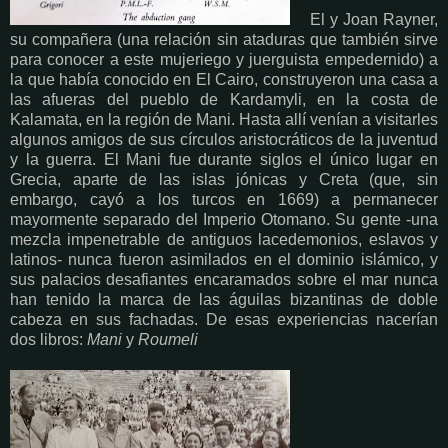
El y Joan Rayner,
su compañera (una relación sin ataduras que también sirve
para conocer a este mujeriego y juerguista empedernido) a
la que había conocido en El Cairo, construyeron una casa a
las afueras del pueblo de Kardamyli, en la costa de
Kalamata, en la región de Mani. Hasta allí venían a visitarles
algunos amigos de sus círculos aristocráticos de la juventud
y la guerra. El Mani fue durante siglos el único lugar en
Grecia, aparte de las islas jónicas y Creta (que, sin
embargo, cayó a los turcos en 1669) a permanecer
mayormente separado del Imperio Otomano. Su gente -una
mezcla impenetrable de antiguos lacedemonios, eslavos y
latinos- nunca fueron asimilados en el dominio islámico, y
sus palacios desafiantes encaramados sobre el mar nunca
han tenido la marca de las águilas bizantinas de doble
cabeza en sus fachadas. De esas experiencias nacerían
dos libros:
Mani
y
Roumeli