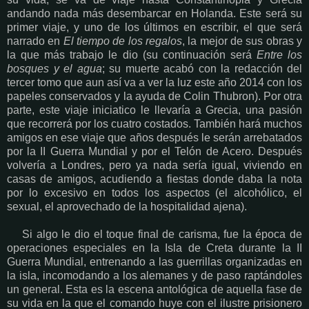
andando nada más desembarcar en Holanda. Este será su
primer viaje, y uno de los últimos en escribir, el que será
narrado en
El tiempo de los regalos
, la mejor de sus obras y
la que más trabajo le dio (su continuación será
Entre los
bosques y el agua
; su muerte acabó con la redacción del
tercer tomo que aun así va a ver la luz este año 2014 con los
papeles conservados y la ayuda de Colin Thubron). Por otra
parte, este viaje iniciatico le llevaría a Grecia, una pasión
que recorrerá por los cuatro costados. También hará muchos
amigos en ese viaje que años después le serán arrebatados
por la II Guerra Mundial y por el Telón de Acero. Después
volvería a Londres, pero ya nada sería igual, viviendo en
casas de amigos, acudiendo a fiestas donde daba la nota
por lo excesivo en todos los aspectos (el alcohólico, el
sexual, el aprovechado de la hospitalidad ajena).
Si algo le dio el toque final de carisma, fue la época de
operaciones especiales en la Isla de Creta durante la II
Guerra Mundial, entrenando a las guerrillas organizadas en
la isla, incomodando a los alemanes y de paso raptándoles
un general. Esta es la escena antológica de aquella fase de
su vida en la que el comando huye con el ilustre prisionero