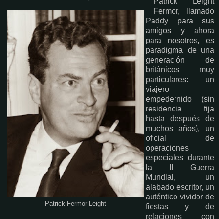
Patrick Leight
Fermor, llamado
Paddy para sus
amigos y ahora
para nosotros, es
paradigma de una
generación de
británicos muy
particulares: un
viajero
empedernido (sin
residencia fija
hasta después de
muchos años), un
oficial de
operaciones
especiales durante
la II Guerra
Mundial, un
alabado escritor, un
auténtico vividor de
Patrick Fermor Leight
fiestas y de
relaciones con