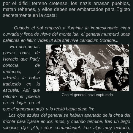
por el dificil terreno cretense; los nazis arrasan pueblos,
matan rehenes, y ellos deben ser embarcados para Egipto
secretamente en la costa:
"Cuando el sol empezó a iluminar la impresionante cima
curvada y llena de nieve del monte Ida, el general murmuró unas
palabras en latín: Vides ut alta stet nive candidum Soracte...
Era una de las
pocas odas de
Horacio que Pady
conocía de
memoria, y
además la había
traducido en la
escuela. Así que
Con el general nazi capturado
retomó el poema
en el lugar en el
que el general lo dejó, y lo recitó hasta darle fin:
Los ojos azules del general se habían apartado de la cima del
monte para fijarse en los míos, y cuando terminé, tras un largo
silencio, dijo: ¡Ah, señor comandante!. Fue algo muy extraño,