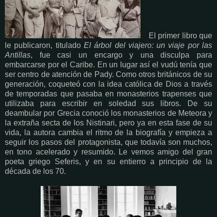
El primer libro que
le publicaron, titulado
El árbol del viajero: un viaje por las
Antillas
, fue casi un encargo y una disculpa para
embarcarse por el Caribe. En un lugar así el vudú tenía que
ser centro de atención de Pady. Como otros británicos de su
generación, coqueteó con la idea católica de Dios a través
de temporadas que pasaba en monasterios trapenses que
utilizaba para escribir en soledad sus libros. De su
deambular por Grecia conoció los monasterios de Meteora y
la extraña secta de los Nistinari, pero ya en esta fase de su
vida, la autora cambia el ritmo de la biografía y empieza a
seguir los pasos del protagonista, que todavía son muchos,
en tono acelerado y resumido. Le vemos amigo del gran
poeta griego Seferis, y en su entierro a principio de la
década de los 70.