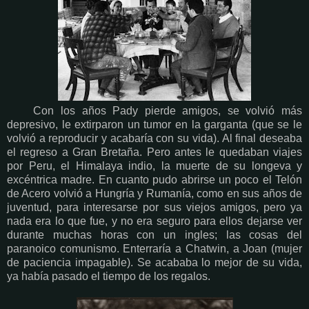
Con los años Pady pierde amigos, se volvió más
depresivo, le extirparon un tumor en la garganta (que se le
volvió a reproducir y acabaría con su vida). Al final deseaba
el regreso a Gran Bretaña. Pero antes le quedaban viajes
por Peru, el Himalaya indio, la muerte de su longeva y
excéntrica madre. En cuanto pudo abrirse un poco el Telón
de Acero volvió a Hungría y Rumanía, como en sus años de
juventud, para interesarse por sus viejos amigos, pero ya
nada era lo que fue, y no era seguro para ellos dejarse ver
durante muchas horas con un ingles; las cosas del
paranoico comunismo. Enterraría a Chatwin, a Joan (mujer
de paciencia impagable). Se acababa lo mejor de su vida,
ya había pasado el tiempo de los regalos.