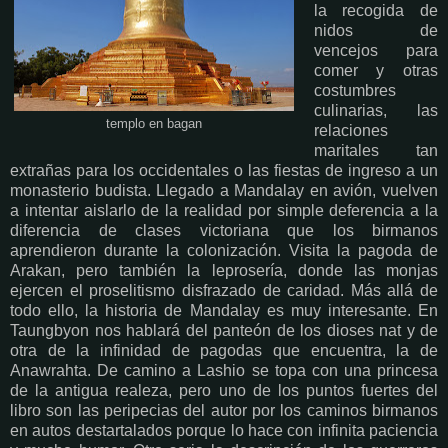
la recogida de
nidos de
vencejos para
comer y otras
costumbres
culinarias, las
templo en bagan
relaciones
maritales tan
extrañas para los occidentales o las fiestas de ingreso a un
monasterio budista. Llegado a Mandalay en avión, vuelven
a intentar aislarlo de la realidad por simple deferencia a la
diferencia de clases victoriana que los birmanos
aprendieron durante la colonización. Visita la pagoda de
Arakan, pero también la leprosería, donde las monjas
ejercen el proselitismo disfrazado de caridad. Más allá de
todo ello, la historia de Mandalay es muy interesante. En
Taungbyon nos hablará del panteón de los dioses nat y de
otra de la infinidad de pagodas que encuentra, la de
Anawrahta. De camino a Lashio se topa con una princesa
de la antigua realeza, pero uno de los puntos fuertes del
libro son las peripecias del autor por los caminos birmanos
en autos destartalados porque lo hace con infinita paciencia