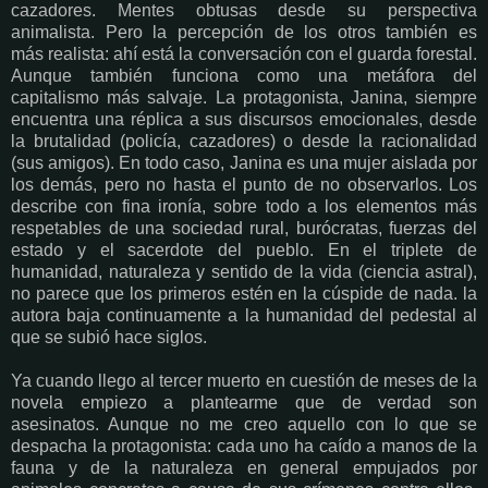
cazadores. Mentes obtusas desde su perspectiva
animalista. Pero la percepción de los otros también es
más realista: ahí está la conversación con el guarda forestal.
Aunque también funciona como una metáfora del
capitalismo más salvaje. La protagonista, Janina, siempre
encuentra una réplica a sus discursos emocionales, desde
la brutalidad (policía, cazadores) o desde la racionalidad
(sus amigos). En todo caso, Janina es una mujer aislada por
los demás, pero no hasta el punto de no observarlos. Los
describe con fina ironía, sobre todo a los elementos más
respetables de una sociedad rural, burócratas, fuerzas del
estado y el sacerdote del pueblo. En el triplete de
humanidad, naturaleza y sentido de la vida (ciencia astral),
no parece que los primeros estén en la cúspide de nada. la
autora baja continuamente a la humanidad del pedestal al
que se subió hace siglos.
Ya cuando llego al tercer muerto en cuestión de meses de la
novela empiezo a plantearme que de verdad son
asesinatos. Aunque no me creo aquello con lo que se
despacha la protagonista: cada uno ha caído a manos de la
fauna y de la naturaleza en general empujados por