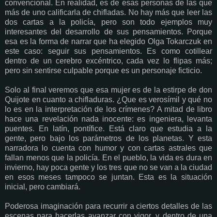
convencional. En realidad, es de esas personas de las que
más de uno calificarla de chifladas. No hay más que leer las
dos cartas a la policía, pero son todo ejemplos muy
interesantes del desarrollo de sus pensamientos. Porque
esa es la forma de narrar que ha elegido Olga Tokarczuk en
este caso: seguir sus pensamientos. Es como cotillear
dentro de un cerebro excéntrico, cada vez lo flipas más;
pero sin sentirse culpable porque es un personaje ficticio.
Solo al final veremos que esa mujer es de la estirpe de don
Quijote en cuanto a chifladuras. ¿Que es verosímil y qué no
lo es en la interpretación de los crímenes? A mitad de libro
hace una revelación nada inocente: es ingeniera, levanta
puentes. En latín, pontífice. Está claro que estudia a la
gente, pero bajo los parámetros de los planetas. Y esta
narradora lo cuenta con humor y con cartas astrales que
fallan menos que la policía. En el pueblo, la vida es dura en
invierno, hay poca gente y los tres que no se van a la ciudad
en esos meses tampoco se juntan. Esta es la situación
inicial, pero cambiará.
Poderosa imaginación para recurrir a ciertos detalles de las
escenas para hacerlas avanzar con vigor, y dentro de una